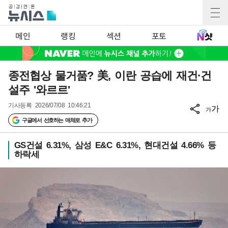
메인
랭킹
섹션
포토
종전협상 물거품? 美, 이란 공습에 재건·건
설주 '와르르'
기사등록
2026/07/08 10:46:21
가
가
구글에서 선호하는 매체로 추가
GS건설 6.31%, 삼성 E&C 6.31%, 현대건설 4.66% 등
하락세