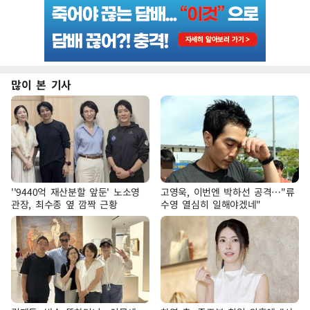
많이 본 기사
''9440억 재산분할 앞둔' 노소영
고영욱, 이번엔 박하선 공격…"류
관장, 최수종 옆 깜짝 근황
수영 열심히 일해야겠네"