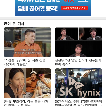
많이 본 기사
"서장훈, 28억에 산 서초 건물
전현무 "전 연인 집착에 친구들과
450억에 매물로"
연락 끊어"
홍서범♥조갑경, 아들 불륜 사과
SK하이닉스, 주당 375원 분기배당
후 근황…밝은 미소
결정…3분기 중 추가 주주환원 발