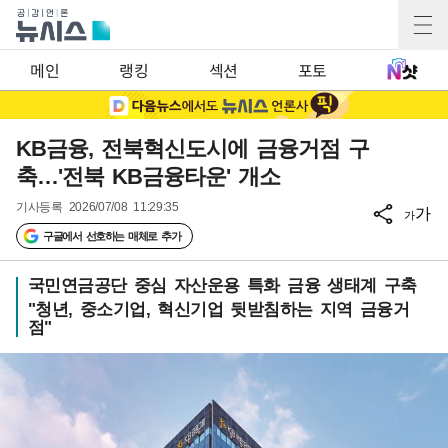
메인
랭킹
섹션
포토
KB금융, 전북혁신도시에 금융거점 구
축…'전북 KB금융타운' 개소
기사등록
2026/07/08 11:29:35
가
가
구글에서 선호하는 매체로 추가
국민연금공단 중심 자산운용 특화 금융 생태계 구축
"청년, 중소기업, 혁신기업 뒷받침하는 지역 금융거
점"