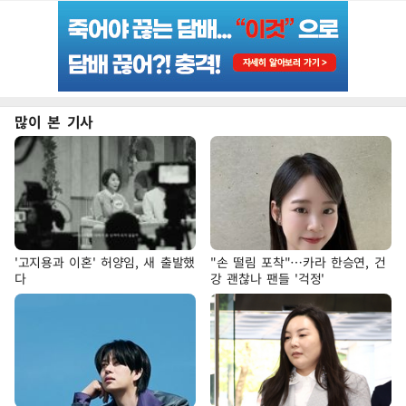
많이 본 기사
'고지용과 이혼' 허양임, 새 출발했
"손 떨림 포착"…카라 한승연, 건
다
강 괜찮나 팬들 '걱정'