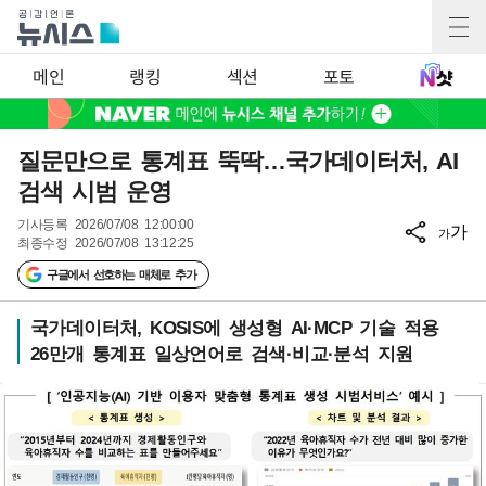
메인
랭킹
섹션
포토
질문만으로 통계표 뚝딱…국가데이터처, AI
검색 시범 운영
기사등록
2026/07/08 12:00:00
가
가
최종수정
2026/07/08 13:12:25
구글에서 선호하는 매체로 추가
국가데이터처, KOSIS에 생성형 AI·MCP 기술 적용
26만개 통계표 일상언어로 검색·비교·분석 지원