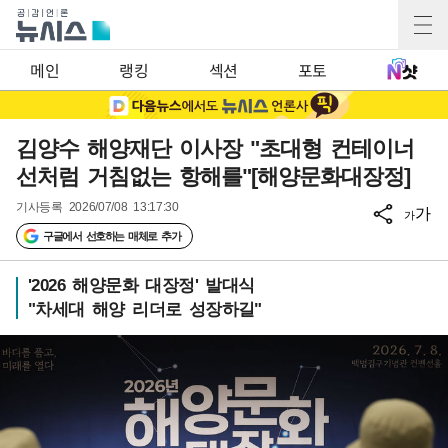
메인
랭킹
섹션
포토
김양수 해양재단 이사장 "초대형 컨테이너
선처럼 거침없는 항해를"[해양문화대장정]
기사등록
2026/07/08 13:17:30
가
가
구글에서 선호하는 매체로 추가
'2026 해양문화 대장정' 발대식
"차세대 해양 리더로 성장하길"