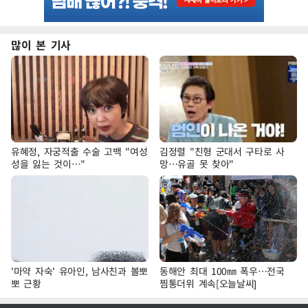
많이 본 기사
유혜정, 자궁적출 수술 고백 "여성
김정렬 "친형 군대서 구타로 사
성을 잃는 것이…"
망…유골 못 찾아"
'마약 자숙' 유아인, 남사친과 볼뽀
동해안 최대 100㎜ 폭우…전국
뽀 근황
찜통더위 계속[오늘날씨]