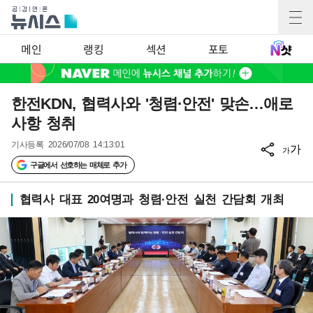
메인
랭킹
섹션
포토
한전KDN, 협력사와 '청렴·안전' 맞손…애로
사항 청취
기사등록
2026/07/08 14:13:01
가
가
구글에서 선호하는 매체로 추가
협력사 대표 20여명과 청렴·안전 실천 간담회 개최