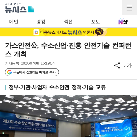
메인
랭킹
섹션
포토
가스안전公, 수소산업·진흥 안전기술 컨퍼런
스 개최
기사등록
2026/07/08 15:19:04
가
가
구글에서 선호하는 매체로 추가
정부·기관·사업자 수소안전 정책·기술 교류