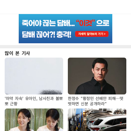
많이 본 기사
'마약 자숙' 유아인, 남사친과 볼뽀
한정수 "황정민 선배만 피해…떳
뽀 근황
떳하면 신분 공개하라"