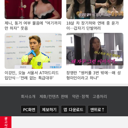
제니, 동거 여부 물음에 "여기까지
18살 차 장기하와 연애 중 윤가
만 하자" 웃음
이…갑자기 단발머리
이강인, 오늘 서울서 AT마드리드
장영란 "쌍커풀 3번 밖에…왜 성
입단식…'전례 없는 특급대우'
형미인이라고 하냐"
회사소개
제휴/컨텐츠 판매
약관·정책
고충처리
PC화면
제보하기
앱 다운로드
맨위로↑
광
COPYRIGHTⓒ
NEWSIS
ALL RIGHTS RESERVED.
고
삭