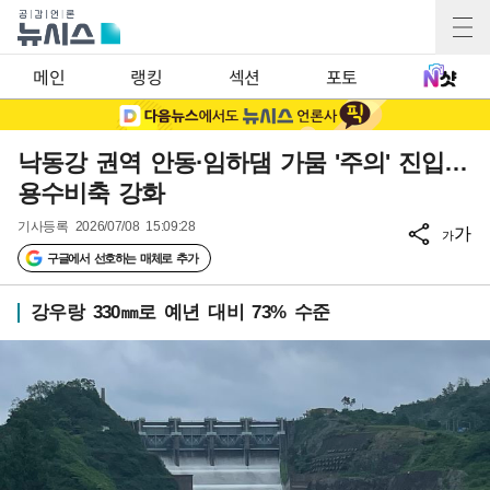
메인
랭킹
섹션
포토
낙동강 권역 안동·임하댐 가뭄 '주의' 진입…
용수비축 강화
기사등록
2026/07/08 15:09:28
가
가
구글에서 선호하는 매체로 추가
강우랑 330㎜로 예년 대비 73% 수준