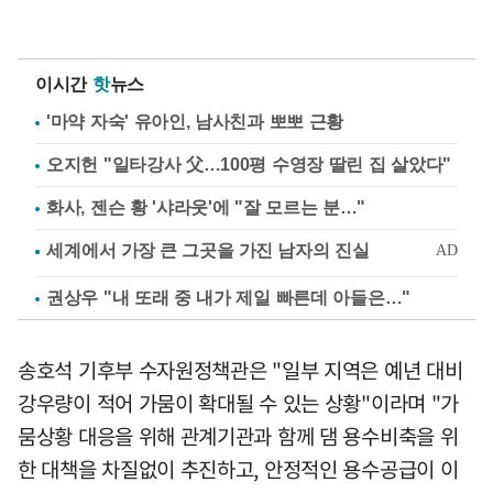
이시간
핫
뉴스
'마약 자숙' 유아인, 남사친과 뽀뽀 근황
오지헌 "일타강사 父…100평 수영장 딸린 집 살았다"
화사, 젠슨 황 '샤라웃'에 "잘 모르는 분…"
권상우 "내 또래 중 내가 제일 빠른데 아들은…"
송호석 기후부 수자원정책관은 "일부 지역은 예년 대비
강우량이 적어 가뭄이 확대될 수 있는 상황"이라며 "가
뭄상황 대응을 위해 관계기관과 함께 댐 용수비축을 위
한 대책을 차질없이 추진하고, 안정적인 용수공급이 이