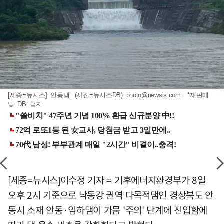
[세종=뉴시스] 안동댐. (사진=뉴시스DB)
photo@newsis.com
*재판매
및 DB 금지
[세종=뉴시스]이수정 기자 = 기후에너지환경부가 8일
오후 2시 기준으로 낙동강 권역 다목적댐인 경상북도 안
동시 소재 안동·임하댐이 가뭄 '주의' 단계에 진입함에