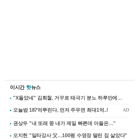
이시간
핫
뉴스
"X돌았네" 김희철, 거꾸로 태극기 분노 하루만에…
권상우 "내 또래 중 내가 제일 빠른데 아들은…"
오지헌 "일타강사 父…100평 수영장 딸린 집 살았다"