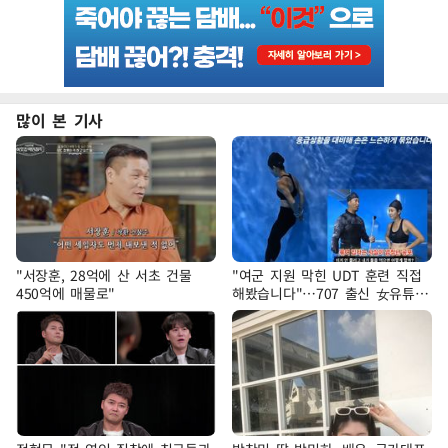
많이 본 기사
"서장훈, 28억에 산 서초 건물
"여군 지원 막힌 UDT 훈련 직접
450억에 매물로"
해봤습니다"…707 출신 女유튜버
'완벽 소화'