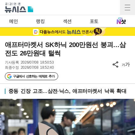
메인
랭킹
섹션
포토
애프터마켓서 SK하닉 200만원선 붕괴…삼
전도 26만원대 털썩
기사등록
2026/07/08 18:50:53
가
가
최종수정
2026/07/08 18:52:40
구글에서 선호하는 매체로 추가
중동 긴장 고조…삼전·닉스, 애프터마켓서 낙폭 확대