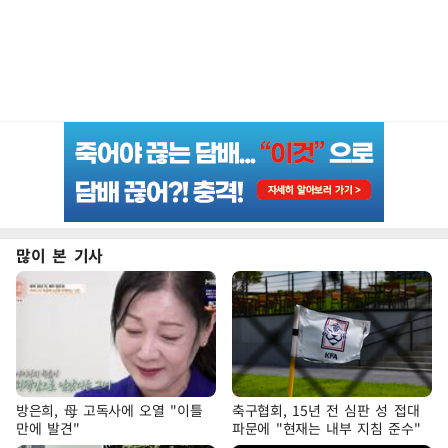
많이 본 기사
방은희, 母 고독사에 오열 "이틀
축구협회, 15년 전 심판 성 접대
만에 발견"
파문에 "현재는 내부 지침 준수"