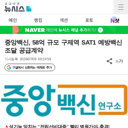
메인
랭킹
섹션
포토
중앙백신, 58억 규모 구제역 SAT1 예방백신
조달 공급계약
기사등록
2026/07/09 09:24:58
가
가
구글에서 선호하는 매체로 추가