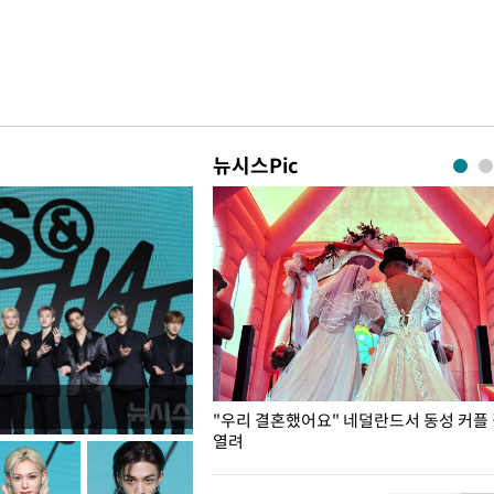
뉴시스Pic
국엔 찜통 더위
"우리 결혼했어요" 네덜란드서 동성 커플
열려