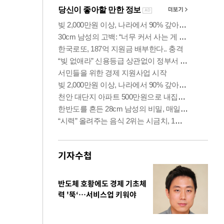
기자수첩
반도체 호황에도 경제 기초체
력 '뚝‘…서비스업 키워야