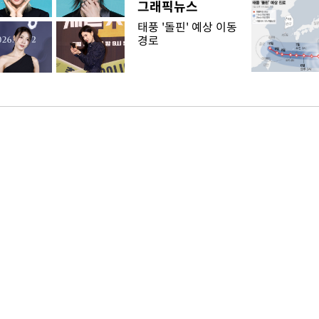
그래픽뉴스
태풍 '돌핀' 예상 이동
경로