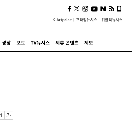
K-Artprice
프라임뉴시스
위클리뉴시스
광장
포토
TV뉴시스
제휴 콘텐츠
제보