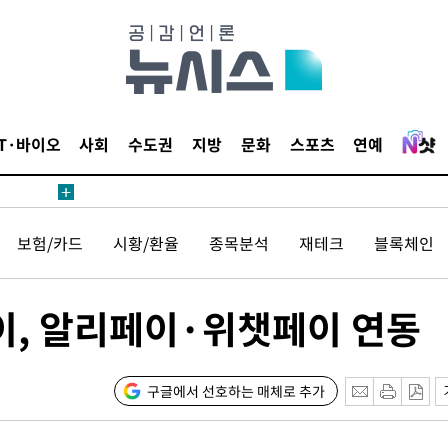
 절차 개시
액
IT·바이오
사회
수도권
지방
문화
스포츠
연예
 사망
보험/카드
시황/환율
종목분석
재테크
블록체인
 CDC
 압수수색
, 알리페이·위챗페이 연동
위 등 9곳
출발
구글에서 선호하는 매체로 추가
개장