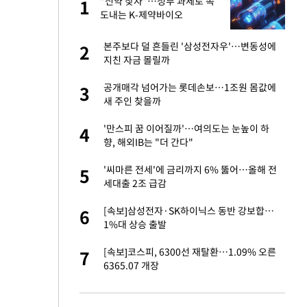
 직
"신약 찾자"…정부 과제로 속
1
1
신
도내는 K-제약바이오
친구들과 연락 끊어"
본주보다 덜 흔들린 '삼성전자우'…변동성에
2
2
지친 자금 몰릴까
건물 450억에 매물
공개매각 넘어가는 롯데손보…1조원 몸값에
3
3
새 주인 찾을까
 속도내는 K-제약
'만스피 꿈 이어질까'…여의도는 눈높이 하
4
4
향, 해외IB는 "더 간다"
걸 몸매'로 만든 러
'씨마른 전세'에 금리까지 6% 뚫어…올해 전
5
5
톡'
세대출 2조 급감
용객 제한을" vs
[속보]삼성전자·SK하이닉스 동반 강보합…
6
6
"
1%대 상승 출발
 폴리실리콘 최저가
[속보]코스피, 6300선 재탈환…1.09% 오른
7
7
·수익성 개선 환
6365.07 개장