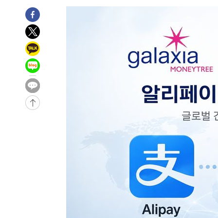
-13245초 전 >
시리아 다마스쿠스 교외에서 미니버스 폭발.. 14명 부상, 
태
-12543초 전 >
입추에도 극한더위…서울 낮 39도 '폭염중대경보'
-7507초 전 >
이란, 호르무즈서 "적국 목표물들"과 대치로 남부 케슘섬
례 큰 폭발음
-6222초 전 >
[속보]美, 폴리실리콘 수입 규제…파생제품 15% 관세, 12
효
-4373초 전 >
[속보]트럼프, 美 원정출산 금지 행정명령 서명
-2073초 전 >
[속보] 뉴욕증시, 일제 하락 마감…나스닥 0.06%↓
-30786초 전 >
[속보]국힘 윤리위, '돌려차기 발언' 진종오·서범수 징계
-26111초 전 >
[속보] 7월 중국 수출 23.9%↑ 수입 27.5%↑…무역총
25.3%↑
-23271초 전 >
[속보]'채상병 순직 책임' 임성근, 항소심도 징역 3년
-23137초 전 >
[속보]종합특검, '관저이전 봐주기 감사' 유병호 구속기소
-19737초 전 >
민주 콩고 에볼라환자 4천명 돌파, 4053명 발생 1850명
-18987초 전 >
[속보]'300억원대 사기 혐의' 차가원 대표 구속 송치
-18181초 전 >
"미 전국적 살모네라 식중독 원인은 멕시코산 할라피뇨"--
-16694초 전 >
[속보]경찰·노동부, HL만도 평택사업장 끼임 사망 관련
-16575초 전 >
[속보]합수본, '투표율 허위 입력' 중앙·서울·경기도 선관
압수수색
-16330초 전 >
[속보]원·달러 환율, 오전 9시 1423.8원