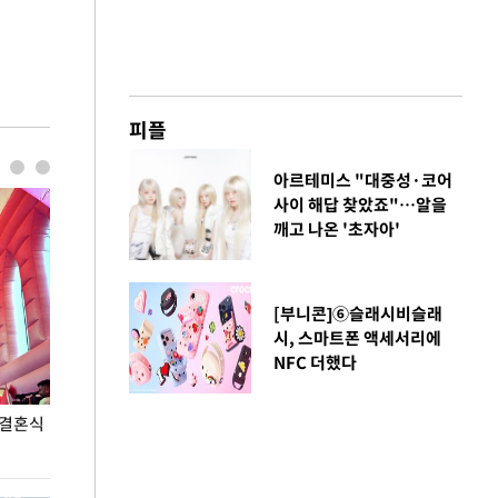
피플
아르테미스 "대중성·코어
사이 해답 찾았죠"…알을
깨고 나온 '초자아'
[부니콘]⑥슬래시비슬래
시, 스마트폰 액세서리에
NFC 더했다
 결혼식
폭염으로 멈춘 프로야구… 발걸음 돌리는 팬들
이 대통령, '청
총력 대응'