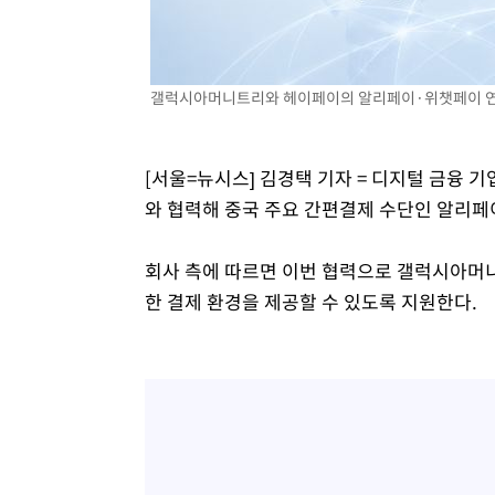
-16126초 전 >
[속보]삼성전자·SK하이닉스 동반 강보합…1%대 상승 
-16112초 전 >
[속보]코스닥, 5.95포인트(0.74%) 상승한 807.62개장
-16080초 전 >
[속보]코스피, 6300선 재탈환…1.09% 오른 6365.07 
갤럭시아머니트리와 헤이페이의 알리페이·위챗페이 연동
-13245초 전 >
시리아 다마스쿠스 교외에서 미니버스 폭발.. 14명 부상, 
태
-12543초 전 >
입추에도 극한더위…서울 낮 39도 '폭염중대경보'
[서울=뉴시스] 김경택 기자 = 디지털 금융
-7507초 전 >
이란, 호르무즈서 "적국 목표물들"과 대치로 남부 케슘섬
와 협력해 중국 주요 간편결제 수단인 알리페
례 큰 폭발음
-6222초 전 >
[속보]美, 폴리실리콘 수입 규제…파생제품 15% 관세, 12
효
-4373초 전 >
[속보]트럼프, 美 원정출산 금지 행정명령 서명
회사 측에 따르면 이번 협력으로 갤럭시아머
-2073초 전 >
[속보] 뉴욕증시, 일제 하락 마감…나스닥 0.06%↓
한 결제 환경을 제공할 수 있도록 지원한다.