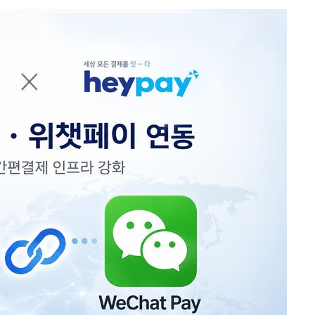
3명은 중
에서 두차
0일 후 발
 절차 개시
액
 사망
 CDC
 압수수색
위 등 9곳