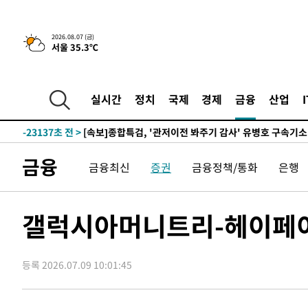
2026.08.07 (금)
서울 35.3℃
-2073초 전 >
[속보] 뉴욕증시, 일제 하락 마감…나스닥 0.06%↓
-30786초 전 >
[속보]국힘 윤리위, '돌려차기 발언' 진종오·서범수 징계
-26111초 전 >
[속보] 7월 중국 수출 23.9%↑ 수입 27.5%↑…무역총
실시간
정치
국제
경제
금융
산업
25.3%↑
-23271초 전 >
[속보]'채상병 순직 책임' 임성근, 항소심도 징역 3년
-23137초 전 >
[속보]종합특검, '관저이전 봐주기 감사' 유병호 구속기소
-19737초 전 >
민주 콩고 에볼라환자 4천명 돌파, 4053명 발생 1850명
금융
금융최신
증권
금융정책/통화
은행
-18987초 전 >
[속보]'300억원대 사기 혐의' 차가원 대표 구속 송치
-18181초 전 >
"미 전국적 살모네라 식중독 원인은 멕시코산 할라피뇨"--
-16694초 전 >
[속보]경찰·노동부, HL만도 평택사업장 끼임 사망 관련
갤럭시아머니트리-헤이페이
-16575초 전 >
[속보]합수본, '투표율 허위 입력' 중앙·서울·경기도 선관
압수수색
-16330초 전 >
[속보]원·달러 환율, 오전 9시 1423.8원
등록 2026.07.09 10:01:45
-16126초 전 >
[속보]삼성전자·SK하이닉스 동반 강보합…1%대 상승 
-16112초 전 >
[속보]코스닥, 5.95포인트(0.74%) 상승한 807.62개장
-16080초 전 >
[속보]코스피, 6300선 재탈환…1.09% 오른 6365.07 