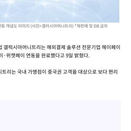
"여군 지원 막힌 UDT 훈련
1
접 해봤습니다"…707 출
출발
女유튜버 '완벽 소화'
전현무 "전 연인 집착에 
2
개장
 개념도 이미지 (사진=갤러시아머니트리) *재판매 및 DB 금지
3명은 중
"서장훈, 28억에 산 서초 
3
로"
 기업 갤럭시아머니트리는 해외결제 솔루션 전문기업 헤이페이
에서 두차
이·위챗페이 연동을 완료했다고 9일 밝혔다.
"신약 찾자"…정부 과제로
4
0일 후 발
바이오
니트리는 국내 가맹점이 중국권 고객을 대상으로 보다 편리
"46세 맞아?" 바다를 '핫
5
닝…유산소 운동 효과 '톡
"한강수영장, 문신 노출 이
6
"출입 막는 건 명백한 차별
한화큐셀·OCI, 美 수입
7
격제 도입에…"공정 경쟁
영"