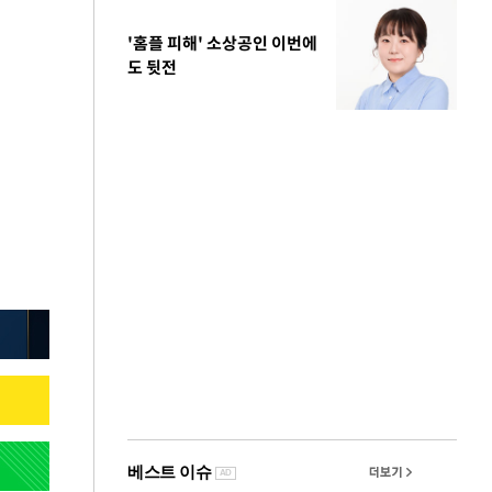
'홈플 피해' 소상공인 이번에
도 뒷전