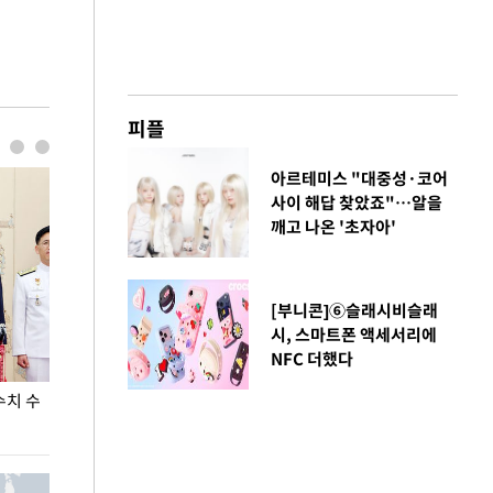
피플
아르테미스 "대중성·코어
사이 해답 찾았죠"…알을
깨고 나온 '초자아'
[부니콘]⑥슬래시비슬래
시, 스마트폰 액세서리에
NFC 더했다
수치 수
"우리 결혼했어요" 네덜란드서 동성 커플 결혼식
폭염으로 멈춘 
열려