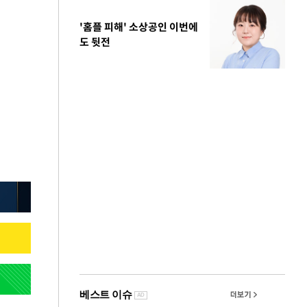
'홈플 피해' 소상공인 이번에
도 뒷전