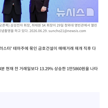
"여군 지원 막힌 UDT 훈련
1
접 해봤습니다"…707 출
출발
女유튜버 '완벽 소화'
전현무 "전 연인 집착에 
2
개장
오른쪽) 삼성전자 회장, 최태원 SK 회장이 29일 청와대 영빈관에서 열린
3명은 중
영을 하고 있다. 2026.06.29.
suncho21@newsis.com
"서장훈, 28억에 산 서초 
3
로"
에서 두차
"신약 찾자"…정부 과제로
4
0일 후 발
 클러스터' 테마주에 묶인 금호건설이 매매거래 재개 직후 다
바이오
"46세 맞아?" 바다를 '핫
5
닝…유산소 운동 효과 '톡
분 현재 전 거래일보다 13.29% 상승한 1만5860원을 나타
"한강수영장, 문신 노출 이
6
"출입 막는 건 명백한 차별
박찬민 딸 박민하, 배우
7
니…여유로운 근황 공개