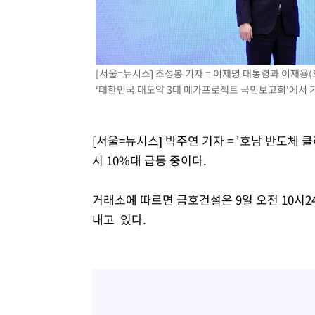
-15730초 전 >
[속보]삼성전자·SK하이닉스 동반 강보합…1%대 상승 
-15716초 전 >
[속보]코스닥, 5.95포인트(0.74%) 상승한 807.62개장
-15684초 전 >
[속보]코스피, 6300선 재탈환…1.09% 오른 6365.07 
[서울=뉴시스] 조성봉 기자 = 이재명 대통령과 이재용(
-12849초 전 >
시리아 다마스쿠스 교외에서 미니버스 폭발.. 14명 부상, 
‘대한민국 대도약 3대 메가프로젝트 국민보고회'에서 기념촬
태
-12147초 전 >
입추에도 극한더위…서울 낮 39도 '폭염중대경보'
-7111초 전 >
이란, 호르무즈서 "적국 목표물들"과 대치로 남부 케슘섬
례 큰 폭발음
-5826초 전 >
[속보]美, 폴리실리콘 수입 규제…파생제품 15% 관세, 12
[서울=뉴시스] 박주연 기자 = '호남 반도체
효
-3977초 전 >
[속보]트럼프, 美 원정출산 금지 행정명령 서명
시 10%대 급등 중이다.
-1677초 전 >
[속보] 뉴욕증시, 일제 하락 마감…나스닥 0.06%↓
거래소에 따르면 금호건설은 9일 오전 10시24
내고 있다.