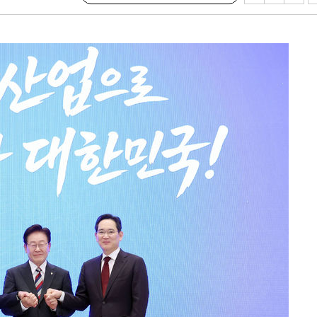
3명은 중
에서 두차
0일 후 발
 절차 개시
액
 사망
 CDC
 압수수색
위 등 9곳