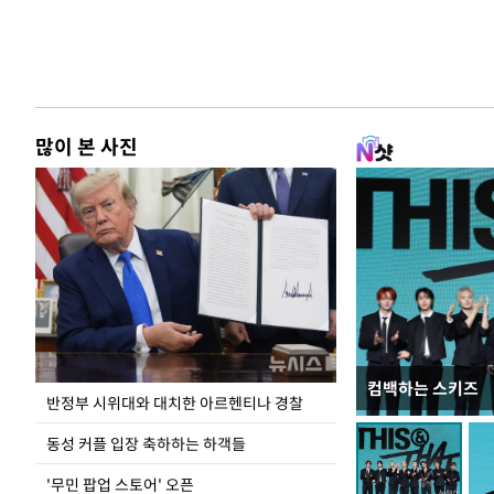
많이 본 사진
컴백하는 스키즈
이 대통령, '청
반정부 시위대와 대치한 아르헨티나 경찰
총력 대응'
동성 커플 입장 축하하는 하객들
'무민 팝업 스토어' 오픈