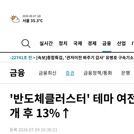
2026.08.07 (금)
서울 35.3℃
-1677초 전 >
[속보] 뉴욕증시, 일제 하락 마감…나스닥 0.06%↓
-30390초 전 >
[속보]국힘 윤리위, '돌려차기 발언' 진종오·서범수 징계
-25715초 전 >
[속보] 7월 중국 수출 23.9%↑ 수입 27.5%↑…무역총
실시간
정치
국제
경제
금융
산업
25.3%↑
-22875초 전 >
[속보]'채상병 순직 책임' 임성근, 항소심도 징역 3년
-22741초 전 >
[속보]종합특검, '관저이전 봐주기 감사' 유병호 구속기소
-19341초 전 >
민주 콩고 에볼라환자 4천명 돌파, 4053명 발생 1850명
금융
금융최신
증권
금융정책/통화
은행
-18591초 전 >
[속보]'300억원대 사기 혐의' 차가원 대표 구속 송치
-17785초 전 >
"미 전국적 살모네라 식중독 원인은 멕시코산 할라피뇨"--
-16298초 전 >
[속보]경찰·노동부, HL만도 평택사업장 끼임 사망 관련
'반도체클러스터' 테마 여
-16179초 전 >
[속보]합수본, '투표율 허위 입력' 중앙·서울·경기도 선관
압수수색
개 후 13%↑
-15934초 전 >
[속보]원·달러 환율, 오전 9시 1423.8원
-15730초 전 >
[속보]삼성전자·SK하이닉스 동반 강보합…1%대 상승 
-15716초 전 >
[속보]코스닥, 5.95포인트(0.74%) 상승한 807.62개장
등록 2026.07.09 10:30:21
-15684초 전 >
[속보]코스피, 6300선 재탈환…1.09% 오른 6365.07 