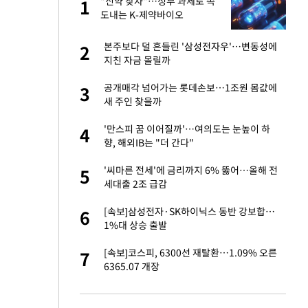
 직
"신약 찾자"…정부 과제로 속
1
1
신
도내는 K-제약바이오
친구들과 연락 끊어"
본주보다 덜 흔들린 '삼성전자우'…변동성에
2
2
지친 자금 몰릴까
건물 450억에 매물
공개매각 넘어가는 롯데손보…1조원 몸값에
3
3
새 주인 찾을까
 속도내는 K-제약
'만스피 꿈 이어질까'…여의도는 눈높이 하
4
4
향, 해외IB는 "더 간다"
걸 몸매'로 만든 러
'씨마른 전세'에 금리까지 6% 뚫어…올해 전
5
5
톡'
세대출 2조 급감
용객 제한을" vs
[속보]삼성전자·SK하이닉스 동반 강보합…
6
6
"
1%대 상승 출발
·국가대표 병행하더
[속보]코스피, 6300선 재탈환…1.09% 오른
7
7
6365.07 개장