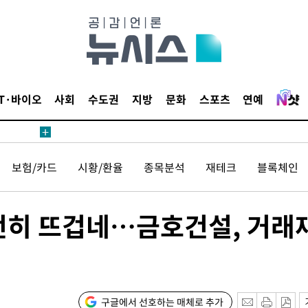
 절차 개시
액
IT·바이오
사회
수도권
지방
문화
스포츠
연예
 사망
보험/카드
시황/환율
종목분석
재테크
블록체인
 CDC
 압수수색
전히 뜨겁네…금호건설, 거래
위 등 9곳
출발
구글에서 선호하는 매체로 추가
개장