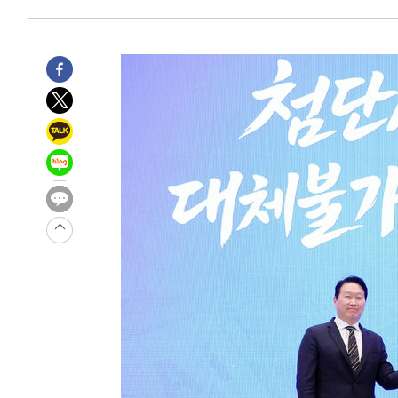
-12849초 전 >
시리아 다마스쿠스 교외에서 미니버스 폭발.. 14명 부상, 
태
-12147초 전 >
입추에도 극한더위…서울 낮 39도 '폭염중대경보'
-7111초 전 >
이란, 호르무즈서 "적국 목표물들"과 대치로 남부 케슘섬
례 큰 폭발음
-5826초 전 >
[속보]美, 폴리실리콘 수입 규제…파생제품 15% 관세, 12
효
-3977초 전 >
[속보]트럼프, 美 원정출산 금지 행정명령 서명
-1677초 전 >
[속보] 뉴욕증시, 일제 하락 마감…나스닥 0.06%↓
-30390초 전 >
[속보]국힘 윤리위, '돌려차기 발언' 진종오·서범수 징계
-25715초 전 >
[속보] 7월 중국 수출 23.9%↑ 수입 27.5%↑…무역총
25.3%↑
-22875초 전 >
[속보]'채상병 순직 책임' 임성근, 항소심도 징역 3년
-22741초 전 >
[속보]종합특검, '관저이전 봐주기 감사' 유병호 구속기소
-19341초 전 >
민주 콩고 에볼라환자 4천명 돌파, 4053명 발생 1850명
-18591초 전 >
[속보]'300억원대 사기 혐의' 차가원 대표 구속 송치
-17785초 전 >
"미 전국적 살모네라 식중독 원인은 멕시코산 할라피뇨"--
-16298초 전 >
[속보]경찰·노동부, HL만도 평택사업장 끼임 사망 관련
-16179초 전 >
[속보]합수본, '투표율 허위 입력' 중앙·서울·경기도 선관
압수수색
-15934초 전 >
[속보]원·달러 환율, 오전 9시 1423.8원