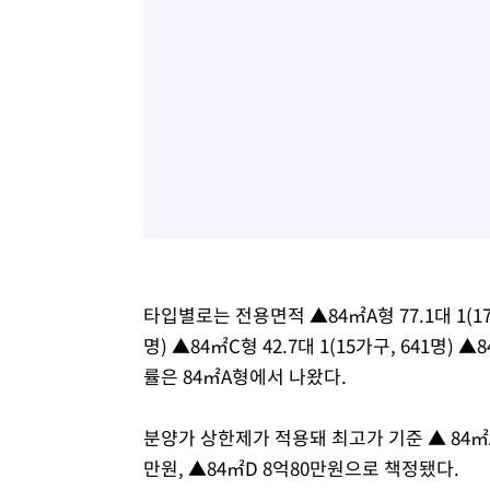
타입별로는 전용면적 ▲84㎡A형 77.1대 1(17가
명) ▲84㎡C형 42.7대 1(15가구, 641명) 
률은 84㎡A형에서 나왔다.
분양가 상한제가 적용돼 최고가 기준 ▲ 84㎡A 8
만원, ▲84㎡D 8억80만원으로 책정됐다.