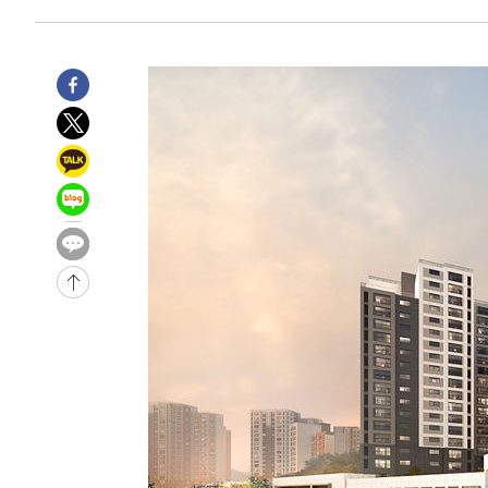
21분 전 >
[속보]코스피, 6200선 약보합…0.60% 내린 6258.77에 마쳐
21분 전 >
[속보]원·달러 환율, 7.7원 내린 1416.1원 마감
23분 전 >
[속보] 노원서 40.1도 관측…서울, 2018년 이후 첫 40도
1시간 전 >
[속보]종합특검, '계엄 수용공간 확보' 신용해 前교정본부장 
1시간 전 >
외신들도 주목한 韓축구 파문…"국민적 공분에 수사 재개"
1시간 전 >
11시간 압수수색에 성접대 파문까지…'쑥대밭' 된 축구협회
1시간 전 >
[속보]규제합리화위원회 부위원장에 김태유 서울대 공대 교
후임
-23610초 전 >
이강인, 폭염 속 AT마드리드 첫 훈련…80명 식사 대접까
-20749초 전 >
미 사업체 일자리, 7월에 2.3만개 순감하고 그 전 2개월 1
하향수정 (2보)
-20197초 전 >
[속보] 미 사업체, 일자리 7월에 2.3만 개 줄어…실업률은
↓
-16060초 전 >
[속보]이 대통령 "부동산 공급 기존 사고방식 매달리지 
실천"
-15145초 전 >
이란, "오만과 '중앙 단일 루트' 합의…북쪽 인바운드·남
운드는 임시"
-6713초 전 >
"낮 기온 소폭 하락"…수도권 폭염중대경보, 폭염경보로 
-6677초 전 >
[속보]이 대통령, '호우피해' 안동·의성 관할 4개 면 특별
포
-6640초 전 >
[단독]중수청 지원 검사들, 정원 초과 시 낮은 계급 임용…
갈 수도
-4611초 전 >
낮 최고 37도 찜통더위…곳곳 소나기·강원 많은 비[내일날