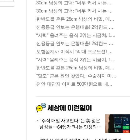
"주식 매일 사고판다"는 美 젊은
남성들…64%가 "나는 인생의
패배자“