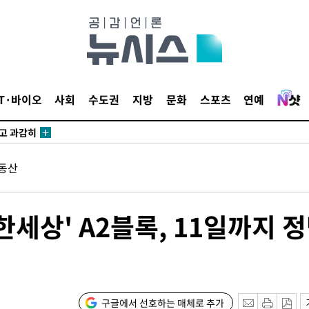
수…이병태
지(종합)
0.3만개
IT·바이오
사회
수도권
지방
문화
스포츠
연예
 4.1%로
말고 과감히
쪽 아웃바
동산
하향
재난지역 선
희망지 못
한세상' A2블록, 11일까지 
씨]
 선제 대
구글에서 선호하는 매체로 추가