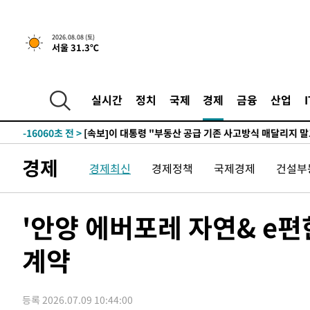
2026.08.08 (토)
서울 31.3℃
1시간 전 >
[속보]규제합리화위원회 부위원장에 김태유 서울대 공대 교
후임
-23610초 전 >
이강인, 폭염 속 AT마드리드 첫 훈련…80명 식사 대접까
-20749초 전 >
미 사업체 일자리, 7월에 2.3만개 순감하고 그 전 2개월 1
실시간
정치
국제
경제
금융
산업
하향수정 (2보)
-20197초 전 >
[속보] 미 사업체, 일자리 7월에 2.3만 개 줄어…실업률은
↓
-16060초 전 >
[속보]이 대통령 "부동산 공급 기존 사고방식 매달리지 
실천"
-15145초 전 >
이란, "오만과 '중앙 단일 루트' 합의…북쪽 인바운드·남
경제
경제최신
경제정책
국제경제
건설부
운드는 임시"
-6713초 전 >
"낮 기온 소폭 하락"…수도권 폭염중대경보, 폭염경보로 
-6677초 전 >
[속보]이 대통령, '호우피해' 안동·의성 관할 4개 면 특별
포
-6640초 전 >
[단독]중수청 지원 검사들, 정원 초과 시 낮은 계급 임용…
'안양 에버포레 자연& e편
갈 수도
-4611초 전 >
낮 최고 37도 찜통더위…곳곳 소나기·강원 많은 비[내일날
계약
-2917초 전 >
SK하이닉스, 용인·청주 팹에 54조 투자…"AI 메모리 수요
응"
3분 전 >
여자배구 이재영·이다영 자매, 아제르바이잔 투란VC 입단
16분 전 >
외국인 심판 성 접대 7경기 들여다보니…한국 축구 '5승 2무'
등록 2026.07.09 10:44:00
20분 전 >
[속보]코스닥, 2.86포인트(0.36%) 내린 798.81마감