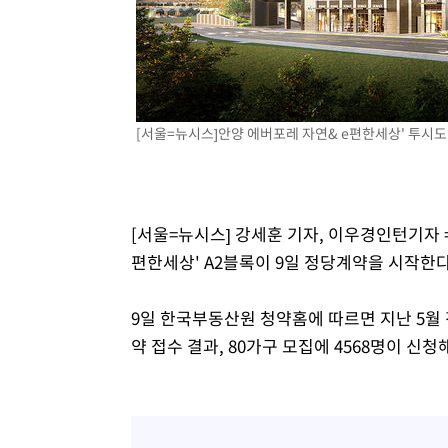
-2917초 전 >
SK하이닉스, 용인·청주 팹에 54조 투자…"AI 메모리 수요
응"
3분 전 >
여자배구 이재영·이다영 자매, 아제르바이잔 투란VC 입단
16분 전 >
외국인 심판 성 접대 7경기 들여다보니…한국 축구 '5승 2무'
20분 전 >
[속보]코스닥, 2.86포인트(0.36%) 내린 798.81마감
[서울=뉴시스]안양 에버포레 자연& e편한세상' 투시도 (사진
21분 전 >
[속보]코스피, 6200선 약보합…0.60% 내린 6258.77에 마쳐
21분 전 >
[속보]원·달러 환율, 7.7원 내린 1416.1원 마감
23분 전 >
[속보] 노원서 40.1도 관측…서울, 2018년 이후 첫 40도
1시간 전 >
[속보]종합특검, '계엄 수용공간 확보' 신용해 前교정본부장 
[서울=뉴시스] 강세훈 기자, 이우경인턴기자 
1시간 전 >
외신들도 주목한 韓축구 파문…"국민적 공분에 수사 재개"
편한세상' A2블록이 9일 정당계약을 시작한
1시간 전 >
11시간 압수수색에 성접대 파문까지…'쑥대밭' 된 축구협회
1시간 전 >
[속보]규제합리화위원회 부위원장에 김태유 서울대 공대 교
9일 한국부동산원 청약홈에 따르면 지난 5월 
후임
약 접수 결과, 80가구 모집에 4568명이 신청