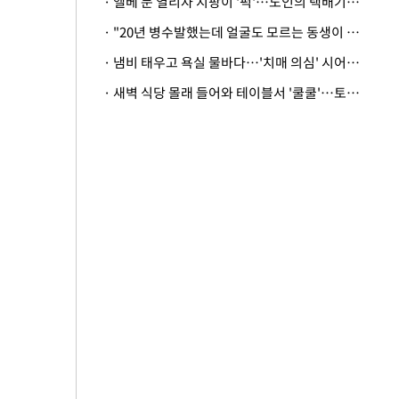
· 엘베 문 열리자 지팡이 '퍽'…노인의 택배기사 폭행 이유
· "20년 병수발했는데 얼굴도 모르는 동생이 유산 절반을"…배다른 형제 상속권 있을까
· 냄비 태우고 욕실 물바다…'치매 의심' 시어머니 검사 권유했다가 '날벼락'
· 새벽 식당 몰래 들어와 테이블서 '쿨쿨'…토사물 남기고 사라진 남성