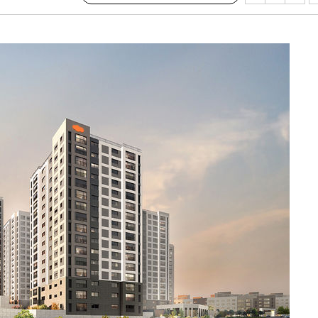
기소
수…이병태
지(종합)
0.3만개
 4.1%로
말고 과감히
쪽 아웃바
하향
재난지역 선
희망지 못
씨]