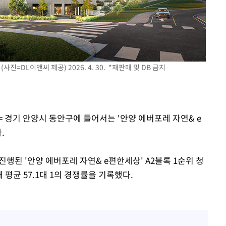
 선제 대
=DL이앤씨 제공) 2026. 4. 30. *재판매 및 DB 금지
기소
= 경기 안양시 동안구에 들어서는 '안양 에버포레 자연& e
다.
수…이병태
진행된 '안양 에버포레 자연& e편한세상' A2블록 1순위 청
해 평균 57.1대 1의 경쟁률을 기록했다.