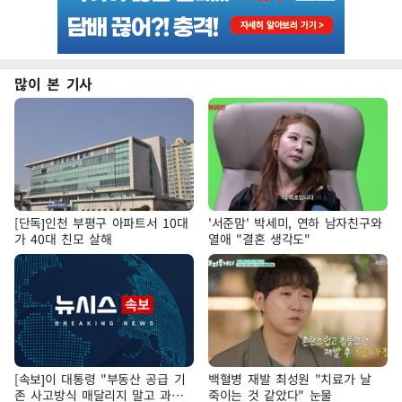
많이 본 기사
[단독]인천 부평구 아파트서 10대
'서준맘' 박세미, 연하 남자친구와
가 40대 친모 살해
열애 "결혼 생각도"
[속보]이 대통령 "부동산 공급 기
백혈병 재발 최성원 "치료가 날
존 사고방식 매달리지 말고 과감
죽이는 것 같았다" 눈물