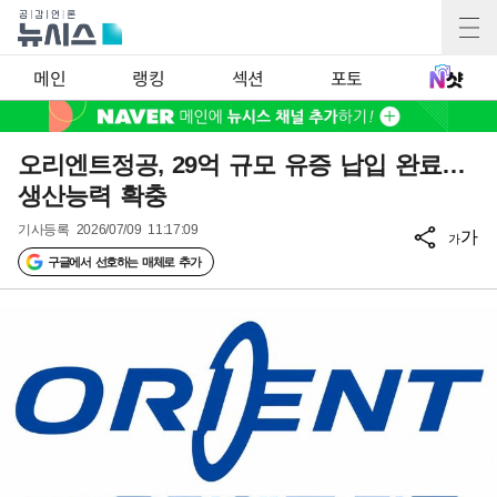
메인
랭킹
섹션
포토
오리엔트정공, 29억 규모 유증 납입 완료…
생산능력 확충
기사등록
2026/07/09 11:17:09
가
가
구글에서 선호하는 매체로 추가