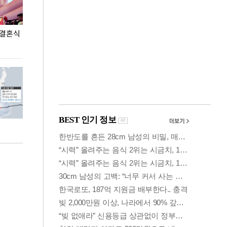
 결혼식
폭염으로 멈춘 프로야구… 발걸음 돌리는 팬들
이 대통령, '청
총력 대응'