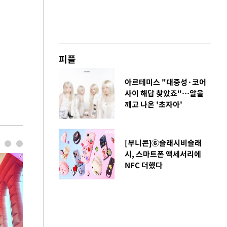
피플
아르테미스 "대중성·코어
사이 해답 찾았죠"…알을
깨고 나온 '초자아'
[부니콘]⑥슬래시비슬래
시, 스마트폰 액세서리에
NFC 더했다