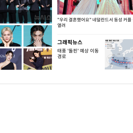
국엔 찜통 더위
"우리 결혼했어요" 네덜란드서 동성 커플
열려
그래픽뉴스
태풍 '돌핀' 예상 이동
경로