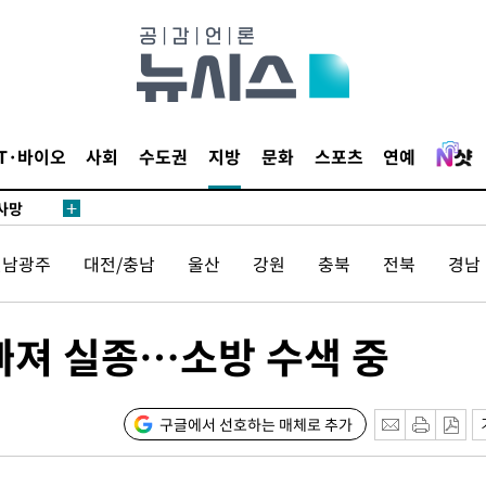
액
IT·바이오
사회
수도권
지방
문화
스포츠
연예
 사망
전남광주
대전/충남
울산
강원
충북
전북
경남
 CDC
 압수수색
위 등 9곳
빠져 실종…소방 수색 중
출발
구글에서 선호하는 매체로 추가
개장
3명은 중