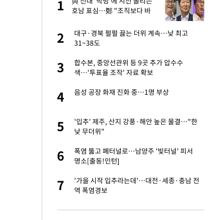
 직
與 전대 '박빙'에 시선 쏠리는
1
1
신
호남 표심…鄭 "조직보다 바
람" vs 金 "내가 과반"
친구들과 연락 끊어"
대구·경북 펄펄 끓는 더위 계속…낮 최고
2
2
31~38도
 속도내는 K-제약
합수본, 중앙선관위 등 9곳 추가 압수수
3
3
색…'투표율 조작' 자료 확보
 폴리실리콘 최저가
음성 공장 화재 진화 중…1명 부상
4
4
·수익성 개선 환
걸 몸매'로 만든 러
'입추' 제주, 산지 강풍·해안 높은 물결…"한
5
5
톡'
낮 무더위"
용객 제한을" vs
폭염 뚫고 폐터널로…남양주 '빛터널' 피서
6
6
"
명소[출동!인턴]
 같이 보내자 해"
'가을 시작 입추라는데'…대전·세종·충남 전
7
7
역 폭염경보