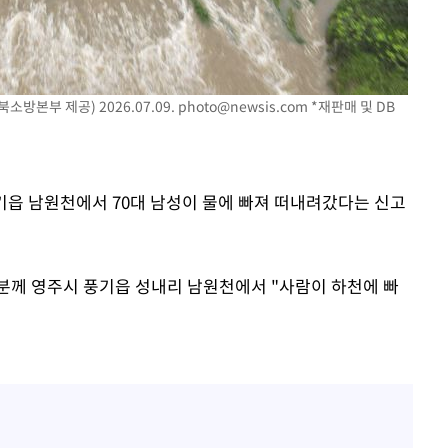
"여군 지원 막힌 UDT 훈련
1
접 해봤습니다"…707 출
개장
女유튜버 '완벽 소화'
3명은 중
전현무 "전 연인 집착에 
2
방본부 제공) 2026.07.09.
photo@newsis.com
*재판매 및 DB
에서 두차
"신약 찾자"…정부 과제로
3
0일 후 발
바이오
한화큐셀·OCI, 美 수입
4
풍기읍 남원천에서 70대 남성이 물에 빠져 떠내려갔다는 신고
격제 도입에…"공정 경쟁
영"
"46세 맞아?" 바다를 '핫
5
닝…유산소 운동 효과 '톡
1분께 영주시 풍기읍 성내리 남원천에서 "사람이 하천에 빠
"한강수영장, 문신 노출 이
6
"출입 막는 건 명백한 차별
서인영 "환희가 크리스마스
7
폭로