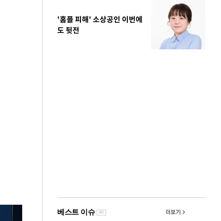
'홈플 피해' 소상공인 이번에
도 뒷전