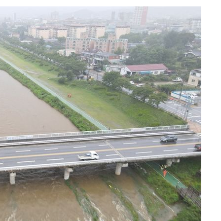
에서 두차
0일 후 발
액
 사망
 CDC
 압수수색
위 등 9곳
출발