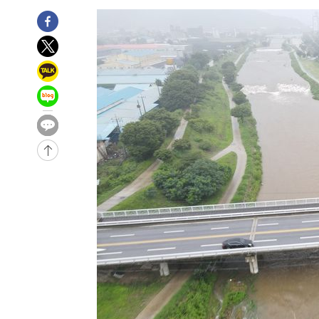
태
-15412초 전 >
입추에도 극한더위…서울 낮 39도 '폭염중대경보'
-10376초 전 >
이란, 호르무즈서 "적국 목표물들"과 대치로 남부 케슘섬
례 큰 폭발음
-9091초 전 >
[속보]美, 폴리실리콘 수입 규제…파생제품 15% 관세, 12
효
-7242초 전 >
[속보]트럼프, 美 원정출산 금지 행정명령 서명
-4942초 전 >
[속보] 뉴욕증시, 일제 하락 마감…나스닥 0.06%↓
-28980초 전 >
[속보] 7월 중국 수출 23.9%↑ 수입 27.5%↑…무역총
25.3%↑
-26140초 전 >
[속보]'채상병 순직 책임' 임성근, 항소심도 징역 3년
-26006초 전 >
[속보]종합특검, '관저이전 봐주기 감사' 유병호 구속기소
-22606초 전 >
민주 콩고 에볼라환자 4천명 돌파, 4053명 발생 1850명
-21856초 전 >
[속보]'300억원대 사기 혐의' 차가원 대표 구속 송치
-21050초 전 >
"미 전국적 살모네라 식중독 원인은 멕시코산 할라피뇨"--
-19563초 전 >
[속보]경찰·노동부, HL만도 평택사업장 끼임 사망 관련
-19444초 전 >
[속보]합수본, '투표율 허위 입력' 중앙·서울·경기도 선관
압수수색
-19199초 전 >
[속보]원·달러 환율, 오전 9시 1423.8원
-18995초 전 >
[속보]삼성전자·SK하이닉스 동반 강보합…1%대 상승 
-18981초 전 >
[속보]코스닥, 5.95포인트(0.74%) 상승한 807.62개장