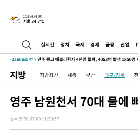
2026.08.07 (금)
서울 34.7℃
-4942초 전 >
[속보] 뉴욕증시, 일제 하락 마감…나스닥 0.06%↓
-28980초 전 >
[속보] 7월 중국 수출 23.9%↑ 수입 27.5%↑…무역총
25.3%↑
-26140초 전 >
[속보]'채상병 순직 책임' 임성근, 항소심도 징역 3년
실시간
정치
국제
경제
금융
산업
-26006초 전 >
[속보]종합특검, '관저이전 봐주기 감사' 유병호 구속기소
-22606초 전 >
민주 콩고 에볼라환자 4천명 돌파, 4053명 발생 1850명
-21856초 전 >
[속보]'300억원대 사기 혐의' 차가원 대표 구속 송치
지방
지방최신
세종
부산
대구/경북
-21050초 전 >
"미 전국적 살모네라 식중독 원인은 멕시코산 할라피뇨"--
-19563초 전 >
[속보]경찰·노동부, HL만도 평택사업장 끼임 사망 관련
-19444초 전 >
[속보]합수본, '투표율 허위 입력' 중앙·서울·경기도 선관
영주 남원천서 70대 물에 
압수수색
-19199초 전 >
[속보]원·달러 환율, 오전 9시 1423.8원
-18995초 전 >
[속보]삼성전자·SK하이닉스 동반 강보합…1%대 상승 
등록 2026.07.09 11:39:57
-18981초 전 >
[속보]코스닥, 5.95포인트(0.74%) 상승한 807.62개장
-18949초 전 >
[속보]코스피, 6300선 재탈환…1.09% 오른 6365.07 
-16114초 전 >
시리아 다마스쿠스 교외에서 미니버스 폭발.. 14명 부상, 