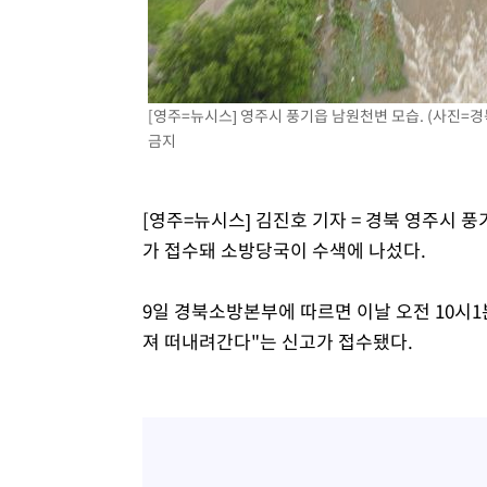
-18949초 전 >
[속보]코스피, 6300선 재탈환…1.09% 오른 6365.07 
-16114초 전 >
시리아 다마스쿠스 교외에서 미니버스 폭발.. 14명 부상, 
태
-15412초 전 >
입추에도 극한더위…서울 낮 39도 '폭염중대경보'
[영주=뉴시스] 영주시 풍기읍 남원천변 모습. (사진=경북소
-10376초 전 >
이란, 호르무즈서 "적국 목표물들"과 대치로 남부 케슘섬
금지
례 큰 폭발음
-9091초 전 >
[속보]美, 폴리실리콘 수입 규제…파생제품 15% 관세, 12
효
-7242초 전 >
[속보]트럼프, 美 원정출산 금지 행정명령 서명
-4942초 전 >
[속보] 뉴욕증시, 일제 하락 마감…나스닥 0.06%↓
[영주=뉴시스] 김진호 기자 = 경북 영주시 
가 접수돼 소방당국이 수색에 나섰다.
9일 경북소방본부에 따르면 이날 오전 10시
져 떠내려간다"는 신고가 접수됐다.