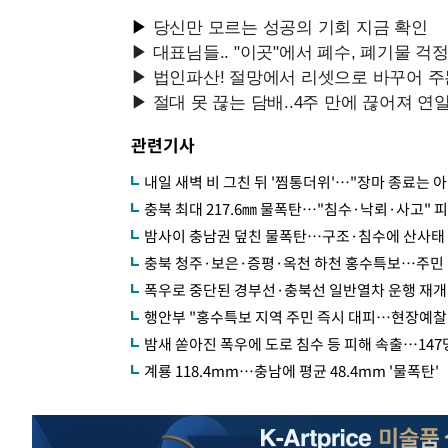
관련기사
내일 새벽 비 그친 뒤 '찜통더위'…"장마 종료는 아
충북 최대 217.6㎜ 물폭탄…"침수·낙뢰·사고" 피
밤사이 충남권 덮친 물폭탄…구조·침수에 산사태
충북 청주·보은·증평·옥천 하천 홍수특보…주민
폭우로 중단된 경부선·충북선 일반열차 운행 재개
행안부 "홍수특보 지역 주민 즉시 대피…현장예찰
밤새 쏟아진 폭우에 도로 침수 등 피해 속출…147
계룡 118.4mm…충남에 평균 48.4mm '물폭탄'