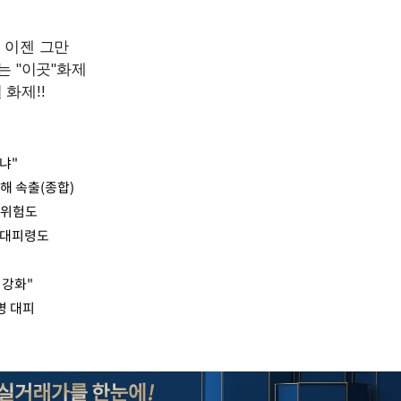
냐"
해 속출(종합)
 위험도
 대피령도
 강화"
명 대피