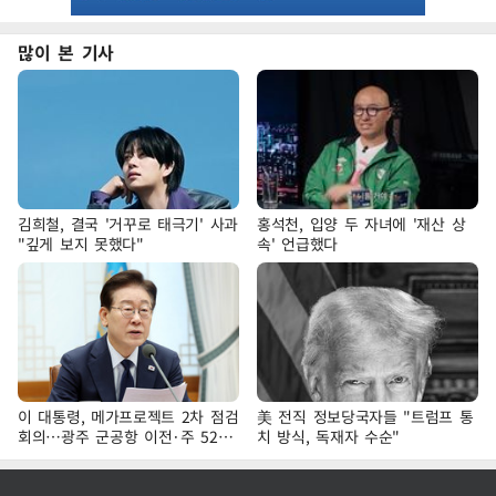
많이 본 기사
김희철, 결국 '거꾸로 태극기' 사과
홍석천, 입양 두 자녀에 '재산 상
"깊게 보지 못했다"
속' 언급했다
이 대통령, 메가프로젝트 2차 점검
美 전직 정보당국자들 "트럼프 통
회의…광주 군공항 이전·주 52시
치 방식, 독재자 수순"
간 예외 등 논의