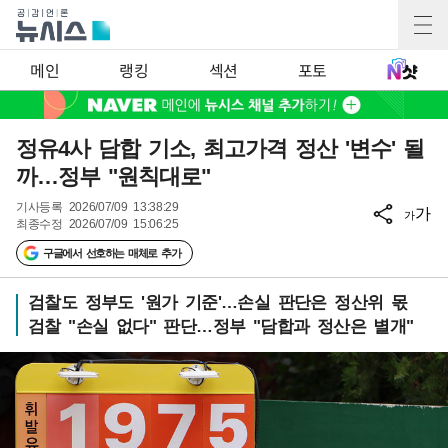
메인
랭킹
섹션
포토
정유4사 담합 기소, 최고가격 정산 '변수' 될
까…정부 "원칙대로"
기사등록
2026/07/09 13:38:29
가
가
최종수정
2026/07/09 15:06:25
구글에서 선호하는 매체로 추가
검찰도 정부도 '원가 기준'…손실 판단은 정산위 몫
검찰 "손실 없다" 판단…정부 "담합과 정산은 별개"