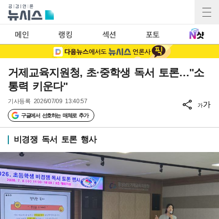
메인
랭킹
섹션
포토
거제교육지원청, 초·중학생 독서 토론…"소
통력 키운다"
기사등록
2026/07/09 13:40:57
가
가
구글에서 선호하는 매체로 추가
비경쟁 독서 토론 행사