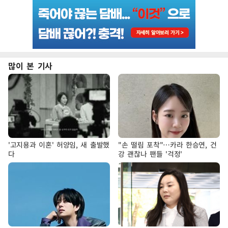
많이 본 기사
'고지용과 이혼' 허양임, 새 출발했
"손 떨림 포착"…카라 한승연, 건
다
강 괜찮나 팬들 '걱정'