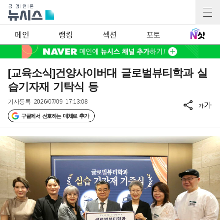
메인
랭킹
섹션
포토
[교육소식]건양사이버대 글로벌뷰티학과 실
습기자재 기탁식 등
기사등록
2026/07/09 17:13:08
가
가
구글에서 선호하는 매체로 추가