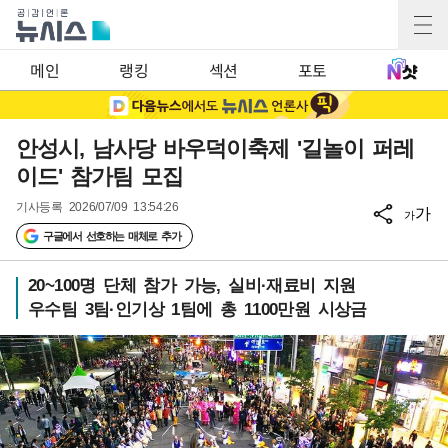
메인
랭킹
섹션
포토
안성시, 남사당 바우덕이축제 '길놀이 퍼레
이드' 참가팀 모집
기사등록
2026/07/09 13:54:26
가
가
구글에서 선호하는 매체로 추가
20~100명 단체 참가 가능, 실비·재료비 지원
우수팀 3팀·인기상 1팀에 총 1100만원 시상금