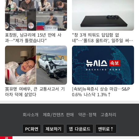
표창원, 남규리에 15년 만에 사
"창 3개 띄워도 답답함 없
과…"제가 틀렸습니다"
네"…'폴드8 울트라', 일주일 써보
니
英유명 여배우, 큰 교통사고서 기
[속보]뉴욕증시 상승 마감…S&P
아차 덕에 살았다
0.6% 나스닥 1.3%↑
회사소개
제휴/컨텐츠 판매
약관·정책
고충처리
PC화면
제보하기
앱 다운로드
맨위로↑
광