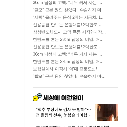
"척추 부상에도 검사 못 받아"…
전 올림픽 선수, 美봅슬레이협회
상대 소송