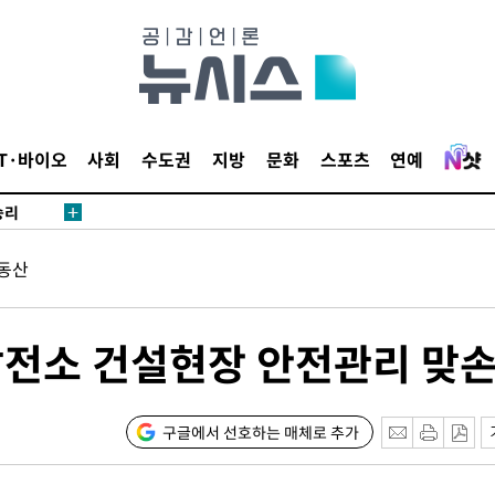
·서미화·
1위… 정
鄭
위해 뛸
IT·바이오
사회
수도권
지방
문화
스포츠
연예
승리
내일날씨]
 원해 아
동산
보
발전소 건설현장 안전관리 맞
구글에서 선호하는 매체로 추가
[다음주 날