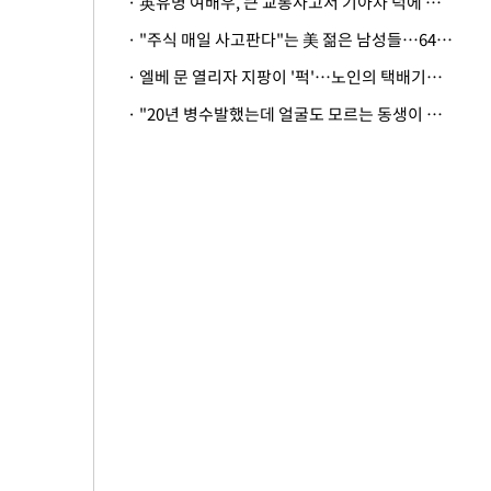
· 英유명 여배우, 큰 교통사고서 기아차 덕에 살았다
· "주식 매일 사고판다"는 美 젊은 남성들…64%가 "나는 인생의 패배자“
· 엘베 문 열리자 지팡이 '퍽'…노인의 택배기사 폭행 이유
· "20년 병수발했는데 얼굴도 모르는 동생이 유산 절반을"…배다른 형제 상속권 있을까