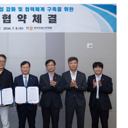
다"
려 죄송"
·서미화·
1위… 정
鄭
위해 뛸
승리
내일날씨]
 원해 아
보