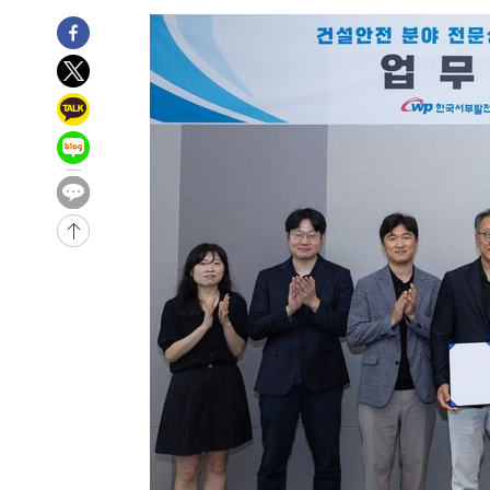
씨]
1시간 전 >
축구협회 "압수수색·성접대 논란 사과…쇄신의 기회로 삼겠
2시간 전 >
[속보]'압수수색·성접대 논란' 축구협회 "실망과 걱정 안겨드
5시간 전 >
'최고 37도' 폭염 지속…강원동해안 최대 150㎜ 비
7시간 전 >
[속보]뉴욕증시 상승 마감…S&P 0.6% 나스닥 1.3%↑
-25303초 전 >
[속보]與최고위원 제주·인천 순회경선…박선원·최민희
한민수·김용 순
-25256초 전 >
[속보]김민석, 與 전대 당원투표 누적 득표율 45.42%로 
청래 44.56%
-24538초 전 >
[속보]與 대표 경선 제주·인천 당원투표…金 47.75%·
42.08%·宋 10.17%
-24072초 전 >
이강인 "아틀레티코 이적 기뻐…등번호 7번 의미보단 팀 
것"
-24007초 전 >
[속보]與 당대표 경선, 제주·인천 권리당원 투표 김민석 
-17781초 전 >
낮 최고 35도 '무더위'…동해안 시간당 30㎜ '강한 비'[
-17051초 전 >
[속보]이강인 "감독님이 원하는 마음 느꼈고, 많은 트로피
틀레티코 이적"
-16833초 전 >
수도권 40도 육박 '펄펄'…동해안 일부 지역엔 호의주의
-15802초 전 >
온열질환 사망자 3명 늘어…누적 환자 3000명 돌파
-9747초 전 >
강릉에 시간당 81.4㎜ 물폭탄…도로 잠기고 담벼락 붕괴
-5854초 전 >
백운산서 80년근 천종산삼 9뿌리 발견…감정가 1.3억원
-3564초 전 >
선재도서 해루질 나섰다 실종 60대, 닷새 만에 숨진 채 발견