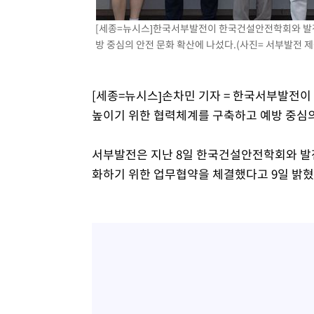
-1098초 전 >
남자 농구, 나고야 아시안게임서 '홈팀' 일본과 한일전
[세종=뉴시스]한국서부발전이 한국건설안전학회와 발전
-474초 전 >
여수 오동도 해상서 모터보트 전복…1명 사망·1명 실종
방 중심의 안전 문화 확산에 나섰다.(사진= 서부발전 제공
54분 전 >
극한폭염 한풀 꺾이지만…'낮 최고 35도' 무더위, 열대야 계속
씨]
1시간 전 >
축구협회 "압수수색·성접대 논란 사과…쇄신의 기회로 삼겠
[세종=뉴시스]손차민 기자 = 한국서부발전
2시간 전 >
[속보]'압수수색·성접대 논란' 축구협회 "실망과 걱정 안겨드
높이기 위한 협력체계를 구축하고 예방 중심의
5시간 전 >
'최고 37도' 폭염 지속…강원동해안 최대 150㎜ 비
7시간 전 >
[속보]뉴욕증시 상승 마감…S&P 0.6% 나스닥 1.3%↑
서부발전은 지난 8일 한국건설안전학회와 발
화하기 위한 업무협약을 체결했다고 9일 밝혔