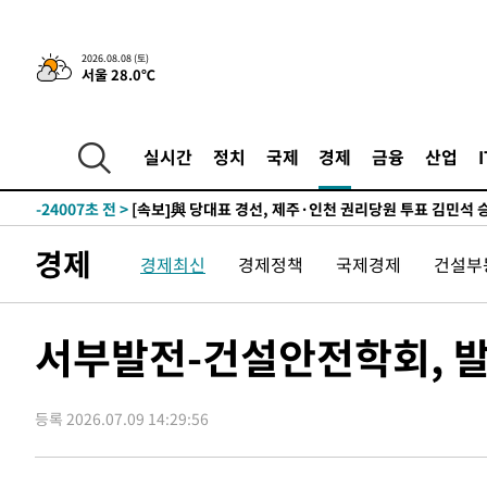
7시간 전 >
[속보]뉴욕증시 상승 마감…S&P 0.6% 나스닥 1.3%↑
-25303초 전 >
[속보]與최고위원 제주·인천 순회경선…박선원·최민희
2026.08.08 (토)
서울 28.0℃
한민수·김용 순
-25256초 전 >
[속보]김민석, 與 전대 당원투표 누적 득표율 45.42%로 
청래 44.56%
-24538초 전 >
[속보]與 대표 경선 제주·인천 당원투표…金 47.75%·
42.08%·宋 10.17%
-24072초 전 >
이강인 "아틀레티코 이적 기뻐…등번호 7번 의미보단 팀 
실시간
정치
국제
경제
금융
산업
것"
-24007초 전 >
[속보]與 당대표 경선, 제주·인천 권리당원 투표 김민석 
-17781초 전 >
낮 최고 35도 '무더위'…동해안 시간당 30㎜ '강한 비'[
-17051초 전 >
[속보]이강인 "감독님이 원하는 마음 느꼈고, 많은 트로피
경제
경제최신
경제정책
국제경제
건설부
틀레티코 이적"
-16833초 전 >
수도권 40도 육박 '펄펄'…동해안 일부 지역엔 호의주의
-15802초 전 >
온열질환 사망자 3명 늘어…누적 환자 3000명 돌파
-9747초 전 >
강릉에 시간당 81.4㎜ 물폭탄…도로 잠기고 담벼락 붕괴
서부발전-건설안전학회, 
-5854초 전 >
백운산서 80년근 천종산삼 9뿌리 발견…감정가 1.3억원
-3564초 전 >
선재도서 해루질 나섰다 실종 60대, 닷새 만에 숨진 채 발견
등록 2026.07.09 14:29:56
-1098초 전 >
남자 농구, 나고야 아시안게임서 '홈팀' 일본과 한일전
-474초 전 >
여수 오동도 해상서 모터보트 전복…1명 사망·1명 실종
54분 전 >
극한폭염 한풀 꺾이지만…'낮 최고 35도' 무더위, 열대야 계속