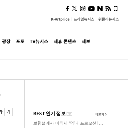
사이 해답 찾았죠"…알을
깨고 나온 '초자아'
K-Artprice
프라임뉴시스
위클리뉴시스
광장
포토
TV뉴시스
제휴 콘텐츠
제보
손