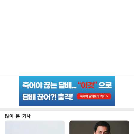
많이 본 기사