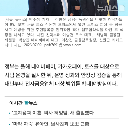
[서울=뉴시스] 박주성 기자 = 이찬진 금융감독원장을 비롯한 참석자들
이 9일 오후 서울 토스 신논현 오피스에서 열린 보이스 피싱 등 금융
사고 예방을 위한 주민등록증 진위확인 확대 업무협약식을 마친 후 식
장을 나서고 있다. 사진 왼쪽부터 이승건 토스 대표, 채병득 금융결
제원장, 박상진 네이버페이 대표, 이찬진 금융감독원장, 신원근 카카오
페이 대표. 2026.07.09.
park7691@newsis.com
정부는 올해 네이버페이, 카카오페이, 토스를 대상으로
시범 운영을 실시한 뒤, 운영 성과와 안정성 검증을 통해
내년부터 전자금융업체 대상 범위를 확대할 방침이다.
이시간
핫
뉴스
'고지용과 이혼' 의사 허양임, 새 출발했다
'마약 자숙' 유아인, 남사친과 뽀뽀 근황