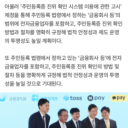
아울러 '주민등록증 진위 확인 시스템 이용에 관한 고시'
제정을 통해 주민등록 법령에서 정하는 '금융회사 등'의
범위에 전자금융업자를 포함하고, 주민등록증 진위 확인
방법과 절차를 명확히 규정해 법적 안정성과 제도 운영
의 투명성도 높일 계획이다.
또 주민등록 법령에서 정하고 있는 '금융회사 등'에 전자
금융업자를 포함하고, 주민등록증 진위 확인의 방법 및
절차 등을 명확하게 규정해 법적 안정성과 운영의 투명
성을 높일 것으로 기대된다.