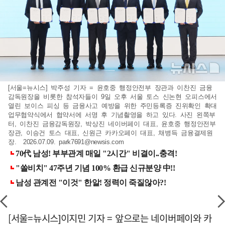
[서울=뉴시스] 박주성 기자 = 윤호중 행정안전부 장관과 이찬진 금융
감독원장을 비롯한 참석자들이 9일 오후 서울 토스 신논현 오피스에서
열린 보이스 피싱 등 금융사고 예방을 위한 주민등록증 진위확인 확대
업무협약식에서 협약서에 서명 후 기념촬영을 하고 있다. 사진 왼쪽부
터, 이찬진 금융감독원장, 박상진 네이버페이 대표, 윤호중 행정안전부
장관, 이승건 토스 대표, 신원근 카카오페이 대표, 채병득 금융결제원
장. 2026.07.09.
park7691@newsis.com
[서울=뉴시스]이지민 기자 = 앞으로는 네이버페이와 카