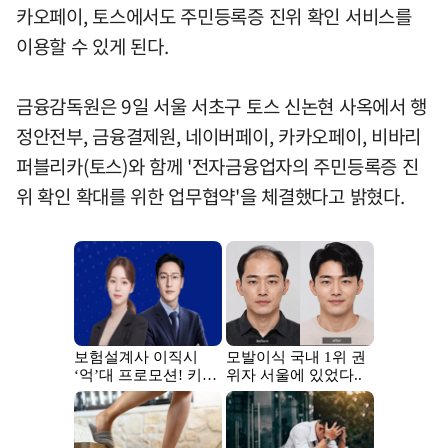
카오페이, 토스에서도 주민등록증 진위 확인 서비스를
이용할 수 있게 된다.
금융감독원은 9일 서울 서초구 토스 신논현 사옥에서 행
정안전부, 금융결제원, 네이버페이, 카카오페이, 비바리
퍼블리카(토스)와 함께 '전자금융업자의 주민등록증 진
위 확인 확대를 위한 업무협약'을 체결했다고 밝혔다.