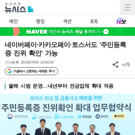
메인
랭킹
섹션
포토
네이버페이·카카오페이·토스서도 '주민등록
증 진위 확인' 가능
기사등록
2026/07/09 16:00:00
가
가
구글에서 선호하는 매체로 추가
올해 시범 운영…내년부터 전금업체 확대 적용