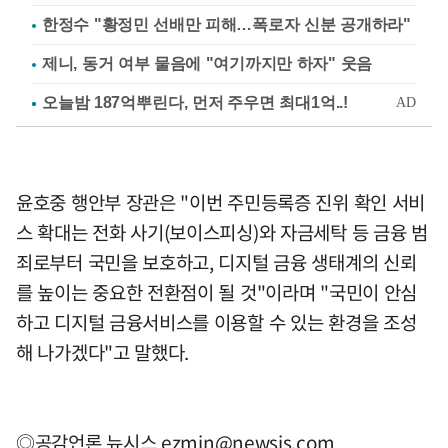
한정수 "황정민 선배만 피해…폭로자 신분 공개하라"
제니, 동거 여부 물음에 "여기까지만 하자" 웃음
윤호중 행안부 장관은 "이번 주민등록증 진위 확인 서비
스 확대는 전화 사기(보이스피싱)와 자금세탁 등 금융 범
죄로부터 국민을 보호하고, 디지털 금융 생태계의 신뢰
를 높이는 중요한 전환점이 될 것"이라며 "국민이 안심
하고 디지털 금융서비스를 이용할 수 있는 환경을 조성
해 나가겠다"고 말했다.
◎공감언론 뉴시스
ezmin@newsis.com