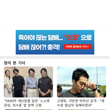
많이 본 기사
''9440억 재산분할 앞둔' 노소영
고영욱, 이번엔 박하선 공격…"류
관장, 최수종 옆 깜짝 근황
수영 열심히 일해야겠네"