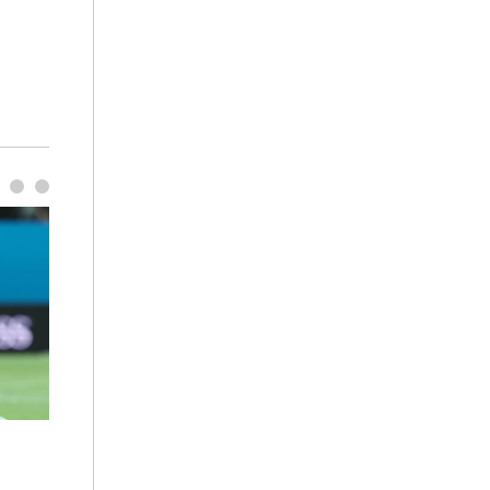
김민석, 강원·TK도 승리하며 정청래에 누적
용산·강남·서초
1.48%p 앞서…격차 벌리며 박빙 우세
공급대책 윤곽