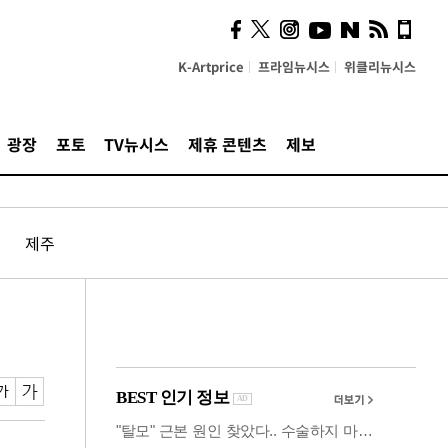
사이 해답 찾았죠"…알을
깨고 나온 '초자아'
K-Artprice
프라임뉴시스
위클리뉴시스
광장
포토
TV뉴시스
제휴 콘텐츠
제보
제주