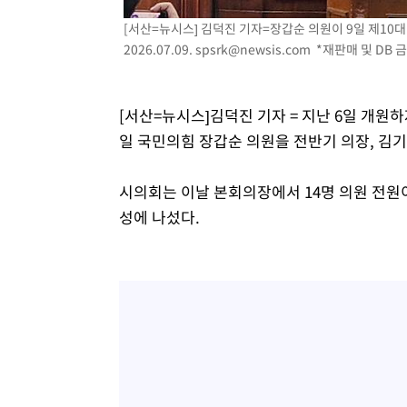
44.53%
-15546초 전 >
[속보]與전대 권리당원투표…강원·경북 김민석, 대구 정
[서산=뉴시스] 김덕진 기자=장갑순 의원이 9일 제10
-15353초 전 >
[속보]與 당대표 경선, 경북 권리당원 투표 김민석 47.3
2026.07.09.
spsrk@newsis.com
*재판매 및 DB 
45.71%
-15255초 전 >
[속보]與 당대표 경선, 대구 권리당원 투표 정청래 47.8
46.35%
-15052초 전 >
[속보]與 당대표 경선, 강원 권리당원 투표 김민석 승리…5
득표
[서산=뉴시스]김덕진 기자 = 지난 6일 개원
-12970초 전 >
"일본축구협회, 대한축구협회 성 접대 의혹 심판 조사"
일 국민의힘 장갑순 의원을 전반기 의장, 김
-5612초 전 >
[속보]장은수, KLPGA 제주삼다수 역전 우승…데뷔 10년 
상
-977초 전 >
"얼마나 더웠으면"…안동 물길공원서 헤엄친 구렁이 '소동'
시의회는 이날 본회의장에서 14명 의원 전원이
-904초 전 >
손흥민, 68분 뛰고 2경기 침묵…LAFC, 톨루카에 1-0 승리(
성에 나섰다.
-176초 전 >
'2경기 연속 침묵' 손흥민, 톨루카전 68분만 뛰고 슈팅 0개
17분 전 >
이강인, 오늘 서울서 AT마드리드 입단식…'전례 없는 특급대우