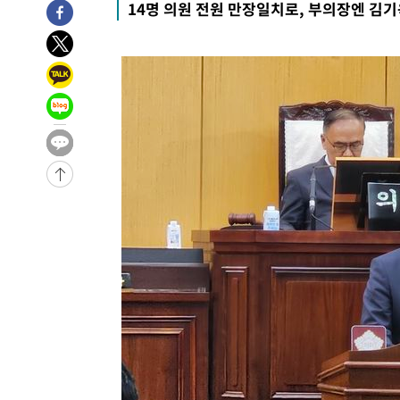
14명 의원 전원 만장일치로, 부의장엔 김기
득표
-12970초 전 >
"일본축구협회, 대한축구협회 성 접대 의혹 심판 조사"
-5612초 전 >
[속보]장은수, KLPGA 제주삼다수 역전 우승…데뷔 10년 
상
-977초 전 >
"얼마나 더웠으면"…안동 물길공원서 헤엄친 구렁이 '소동'
-904초 전 >
손흥민, 68분 뛰고 2경기 침묵…LAFC, 톨루카에 1-0 승리(
-176초 전 >
'2경기 연속 침묵' 손흥민, 톨루카전 68분만 뛰고 슈팅 0개
17분 전 >
이강인, 오늘 서울서 AT마드리드 입단식…'전례 없는 특급대우
-29743초 전 >
이강인, 5만 관중 앞 ATM 데뷔…뜨거운 응원 속 새출발(
-29499초 전 >
'AT마드리드 7번' 이강인 데뷔전…맨시티에 1-3 역전패(
-27238초 전 >
'AT마드리드 7번' 이강인, 맨시티 상대로 비공식 데뷔전
-26740초 전 >
[속보]'AT마드리드 7번' 이강인, 맨시티 상대로 비공식 
-24804초 전 >
네타냐후, 트럼프의 가자 평화 2차 15개조 평화안 '거부'
-21400초 전 >
이강인 ATM 입단식에 '상암벌 들썩'…"세계적인 선수 
-20396초 전 >
태풍 돌핀, 중 저장성 타이저우시 해안에 상륙 (1보)
-17742초 전 >
AT마드리드 데뷔 앞둔 이강인, 맨시티전 선발 대신 '벤치 
-16372초 전 >
[속보]與 강원·TK 당원투표 합산 김민석 48.54%로 
44.40%
-15706초 전 >
與 강원·TK 당원투표 합산 김민석 46.01%로 승리…정