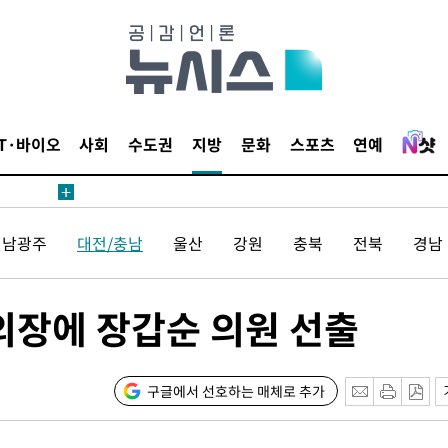
'
종합)
종합)
IT·바이오
사회
수도권
지방
문화
스포츠
연예
데뷔전
되길"
전남광주
대전/충남
울산
강원
충북
전북
경남
시작'
승리…정청래
의장에 장갑순 의원 선출
청래
청래 승리
7%·정청래
구글에서 선호하는 매체로 추가
2%·김민석
0.30%