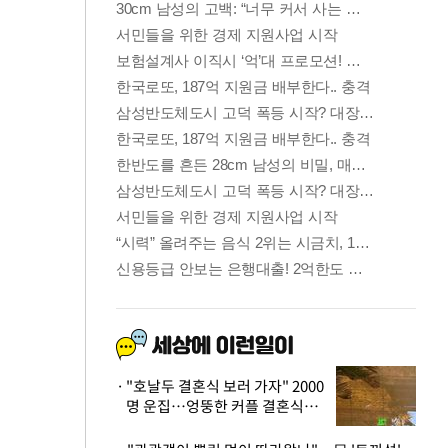
"호날두 결혼식 보러 가자" 2000
명 운집…엉뚱한 커플 결혼식에
'황당'