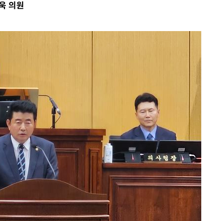
욱 의원
차에 첫 정
종합)
'
종합)
종합)
데뷔전
되길"
시작'
승리…정청래
청래