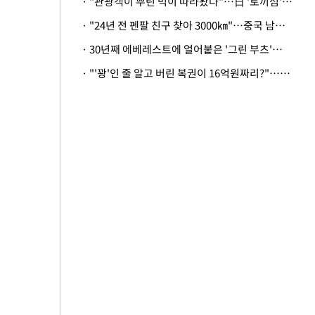
· "관광객이 뿌린 먹이 따라왔나"…日 '토끼섬' 멧돼지, 토끼까지 사냥
· "24년 전 펜팔 친구 찾아 3000㎞"…중국 남성 사연에 '뭉클'
· 30년째 에베레스트에 얼어붙은 '그린 부츠'…드디어 가족 품으로
· "'꽝'인 줄 알고 버린 복권이 16억원짜리?"…극적으로 되찾은 사연