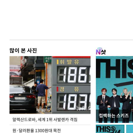
많이 본 사진
컴백하는 스키즈
폭염 속 주말 풍경
알렉산드로바, 세계 1위 사발렌카 격침
원·달러환율 1300원대 목전