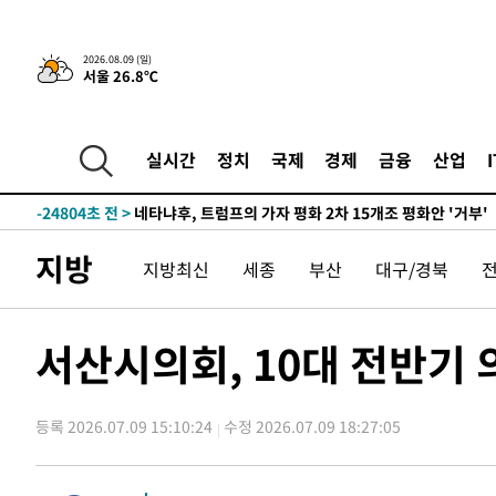
17분 전 >
이강인, 오늘 서울서 AT마드리드 입단식…'전례 없는 특급대우
2026.08.09 (일)
서울 26.8℃
-29743초 전 >
이강인, 5만 관중 앞 ATM 데뷔…뜨거운 응원 속 새출발(
-29499초 전 >
'AT마드리드 7번' 이강인 데뷔전…맨시티에 1-3 역전패(
-27238초 전 >
'AT마드리드 7번' 이강인, 맨시티 상대로 비공식 데뷔전
실시간
정치
국제
경제
금융
산업
-26740초 전 >
[속보]'AT마드리드 7번' 이강인, 맨시티 상대로 비공식 
-24804초 전 >
네타냐후, 트럼프의 가자 평화 2차 15개조 평화안 '거부'
-21400초 전 >
이강인 ATM 입단식에 '상암벌 들썩'…"세계적인 선수 
지방
-20396초 전 >
태풍 돌핀, 중 저장성 타이저우시 해안에 상륙 (1보)
지방최신
세종
부산
대구/경북
-17742초 전 >
AT마드리드 데뷔 앞둔 이강인, 맨시티전 선발 대신 '벤치 
-16372초 전 >
[속보]與 강원·TK 당원투표 합산 김민석 48.54%로 
서산시의회, 10대 전반기 
44.40%
-15706초 전 >
與 강원·TK 당원투표 합산 김민석 46.01%로 승리…정
44.53%
-15546초 전 >
[속보]與전대 권리당원투표…강원·경북 김민석, 대구 정
-15353초 전 >
[속보]與 당대표 경선, 경북 권리당원 투표 김민석 47.3
등록 2026.07.09 15:10:24
수정 2026.07.09 18:27:05
45.71%
-15255초 전 >
[속보]與 당대표 경선, 대구 권리당원 투표 정청래 47.8
46.35%
-15052초 전 >
[속보]與 당대표 경선, 강원 권리당원 투표 김민석 승리…5