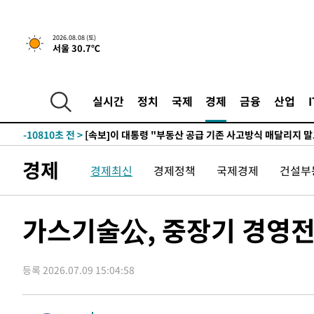
2026.08.08 (토)
서울 30.7℃
3시간 전 >
[속보]규제합리화위원회 부위원장에 김태유 서울대 공대 교
후임
-18360초 전 >
이강인, 폭염 속 AT마드리드 첫 훈련…80명 식사 대접까
-15499초 전 >
미 사업체 일자리, 7월에 2.3만개 순감하고 그 전 2개월 1
실시간
정치
국제
경제
금융
산업
하향수정 (2보)
-14947초 전 >
[속보] 미 사업체, 일자리 7월에 2.3만 개 줄어…실업률은
↓
-10810초 전 >
[속보]이 대통령 "부동산 공급 기존 사고방식 매달리지 
실천"
-9895초 전 >
이란, "오만과 '중앙 단일 루트' 합의…북쪽 인바운드·남
경제
경제최신
경제정책
국제경제
건설부
드는 임시"
-1463초 전 >
"낮 기온 소폭 하락"…수도권 폭염중대경보, 폭염경보로 
-1427초 전 >
[속보]이 대통령, '호우피해' 안동·의성 관할 4개 면 특별
포
-1390초 전 >
[단독]중수청 지원 검사들, 정원 초과 시 낮은 계급 임용…
가스기술公, 중장기 경영전
갈 수도
10분 전 >
낮 최고 37도 찜통더위…곳곳 소나기·강원 많은 비[내일날씨]
38분 전 >
SK하이닉스, 용인·청주 팹에 54조 투자…"AI 메모리 수요 선
등록 2026.07.09 15:04:58
1시간 전 >
여자배구 이재영·이다영 자매, 아제르바이잔 투란VC 입단
1시간 전 >
외국인 심판 성 접대 7경기 들여다보니…한국 축구 '5승 2무'
1시간 전 >
[속보]코스닥, 2.86포인트(0.36%) 내린 798.81마감