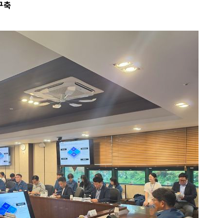
구축
쳐
기소
수…이병태
지(종합)
0.3만개
 4.1%로
말고 과감히
쪽 아웃바운
하향
재난지역 선
희망지 못