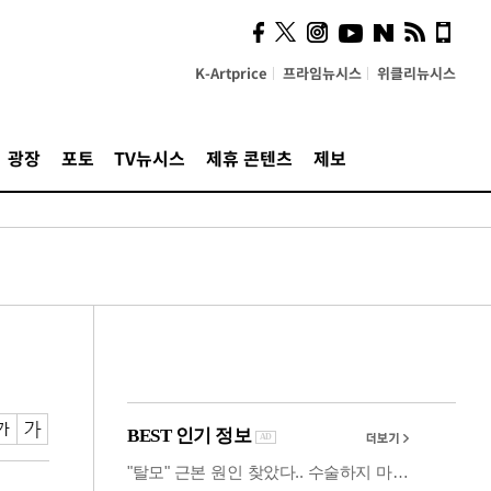
시, 스마트폰 액세서리에
NFC 더했다
K-Artprice
프라임뉴시스
위클리뉴시스
광장
포토
TV뉴시스
제휴 콘텐츠
제보