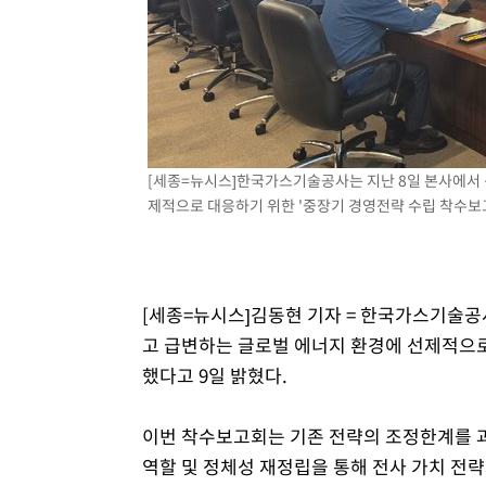
38분 전 >
SK하이닉스, 용인·청주 팹에 54조 투자…"AI 메모리 수요 선
1시간 전 >
여자배구 이재영·이다영 자매, 아제르바이잔 투란VC 입단
1시간 전 >
외국인 심판 성 접대 7경기 들여다보니…한국 축구 '5승 2무'
1시간 전 >
[속보]코스닥, 2.86포인트(0.36%) 내린 798.81마감
1시간 전 >
[속보]코스피, 6200선 약보합…0.60% 내린 6258.77에 마
1시간 전 >
[속보]원·달러 환율, 7.7원 내린 1416.1원 마감
[세종=뉴시스]한국가스기술공사는 지난 8일 본사에서
제적으로 대응하기 위한 '중장기 경영전략 수립 착수보
1시간 전 >
[속보] 노원서 40.1도 관측…서울, 2018년 이후 첫 40도
2시간 전 >
[속보]종합특검, '계엄 수용공간 확보' 신용해 前교정본부장 
2시간 전 >
외신들도 주목한 韓축구 파문…"국민적 공분에 수사 재개"
2시간 전 >
11시간 압수수색에 성접대 파문까지…'쑥대밭' 된 축구협회
[세종=뉴시스]김동현 기자 = 한국가스기술공
3시간 전 >
[속보]규제합리화위원회 부위원장에 김태유 서울대 공대 교
고 급변하는 글로벌 에너지 환경에 선제적으로
후임
했다고 9일 밝혔다.
이번 착수보고회는 기존 전략의 조정한계를 과
역할 및 정체성 재정립을 통해 전사 가치 전