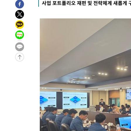
사업 포트폴리오 재편 및 전략체계 새롭게 
1시간 전 >
[속보]코스피, 6200선 약보합…0.60% 내린 6258.77에 마
1시간 전 >
[속보]원·달러 환율, 7.7원 내린 1416.1원 마감
1시간 전 >
[속보] 노원서 40.1도 관측…서울, 2018년 이후 첫 40도
2시간 전 >
[속보]종합특검, '계엄 수용공간 확보' 신용해 前교정본부장 
2시간 전 >
외신들도 주목한 韓축구 파문…"국민적 공분에 수사 재개"
2시간 전 >
11시간 압수수색에 성접대 파문까지…'쑥대밭' 된 축구협회
3시간 전 >
[속보]규제합리화위원회 부위원장에 김태유 서울대 공대 교
후임
-18360초 전 >
이강인, 폭염 속 AT마드리드 첫 훈련…80명 식사 대접까
-15499초 전 >
미 사업체 일자리, 7월에 2.3만개 순감하고 그 전 2개월 1
하향수정 (2보)
-14947초 전 >
[속보] 미 사업체, 일자리 7월에 2.3만 개 줄어…실업률은
↓
-10810초 전 >
[속보]이 대통령 "부동산 공급 기존 사고방식 매달리지 
실천"
-9895초 전 >
이란, "오만과 '중앙 단일 루트' 합의…북쪽 인바운드·남
드는 임시"
-1463초 전 >
"낮 기온 소폭 하락"…수도권 폭염중대경보, 폭염경보로 
-1427초 전 >
[속보]이 대통령, '호우피해' 안동·의성 관할 4개 면 특별
포
-1390초 전 >
[단독]중수청 지원 검사들, 정원 초과 시 낮은 계급 임용…
갈 수도
10분 전 >
낮 최고 37도 찜통더위…곳곳 소나기·강원 많은 비[내일날씨]