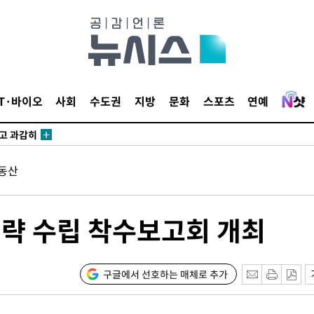
수…이병태
지(종합)
0.3만개
IT·바이오
사회
수도권
지방
문화
스포츠
연예
 4.1%로
말고 과감히
쪽 아웃바운
동산
하향
재난지역 선
희망지 못
략 수립 착수보고회 개최
제 대응"
구글에서 선호하는 매체로 추가