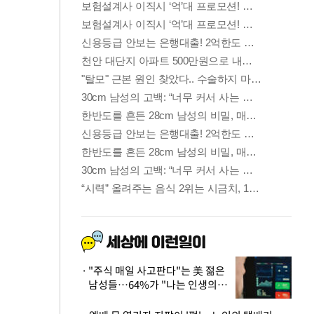
"주식 매일 사고판다"는 美 젊은
남성들…64%가 "나는 인생의
패배자“