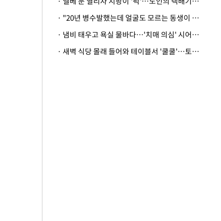
· 엘베 문 열리자 지팡이 '퍽'…노인의 택배기사 폭행 이유
· "20년 병수발했는데 얼굴도 모르는 동생이 유산 절반을"…배다른 형제 상속권 있을까
· 냄비 태우고 욕실 물바다…'치매 의심' 시어머니 검사 권유했다가 '날벼락'
· 새벽 식당 몰래 들어와 테이블서 '쿨쿨'…토사물 남기고 사라진 남성