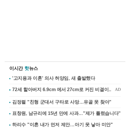
이시간
핫
뉴스
'고지용과 이혼' 의사 허양임, 새 출발했다
김정렬 "친형 군대서 구타로 사망…유골 못 찾아"
표창원, 남규리에 15년 만에 사과…"제가 틀렸습니다"
하리수 "이혼 내가 먼저 제안…아기 못 낳아 미안"