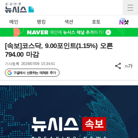
메인
랭킹
섹션
포토
[속보]코스닥, 9.00포인트(1.15%) 오른
794.00 마감
기사등록
2026/07/09 15:34:41
가
가
구글에서 선호하는 매체로 추가