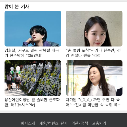
많이 본 기사
김희철, 거꾸로 걸린 광복절 태극
"손 떨림 포착"…카라 한승연, 건
기 현수막에 "X돌았네"
강 괜찮나 팬들 '걱정'
용산어린이정원 앞 즐비한 근조화
차가원 "○○○ 까면 주변 다 죽
환, 왜?[뉴시스Pic]
어"…전세금 미반환 속 녹취 폭로
파장
회사소개
제휴/컨텐츠 판매
약관·정책
고충처리