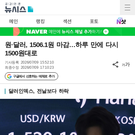
메인
랭킹
섹션
포토
원·달러, 1506.1원 마감…하루 만에 다시
1500원대로
기사등록
2026/07/09 15:52:10
가
가
최종수정
2026/07/09 17:10:23
구글에서 선호하는 매체로 추가
달러인덱스, 전날보다 하락