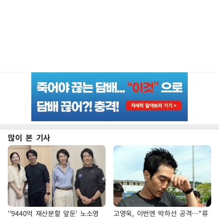
많이 본 기사
''9440억 재산분할 앞둔' 노소영
고영욱, 이번엔 박하선 공격…"류