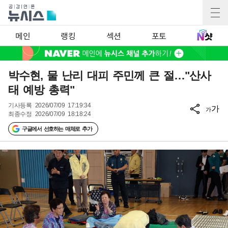
메인
랭킹
섹션
포토
박수현, 물 난리 대피 주민께 큰 절…"산사
태 예방 총력"
기사등록
2026/07/09 17:19:34
가
가
최종수정
2026/07/09 18:18:24
구글에서 선호하는 매체로 추가