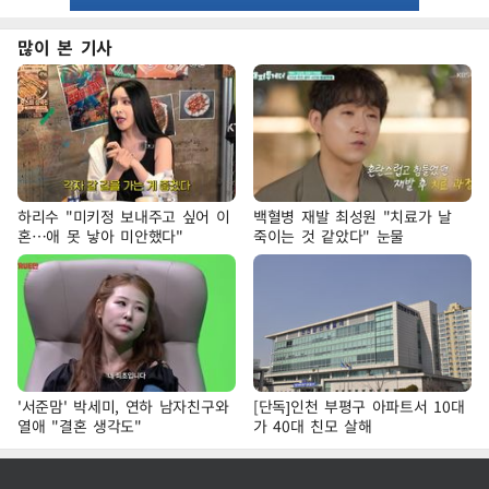
많이 본 기사
하리수 "미키정 보내주고 싶어 이
백혈병 재발 최성원 "치료가 날
혼…애 못 낳아 미안했다"
죽이는 것 같았다" 눈물
'서준맘' 박세미, 연하 남자친구와
[단독]인천 부평구 아파트서 10대
열애 "결혼 생각도"
가 40대 친모 살해