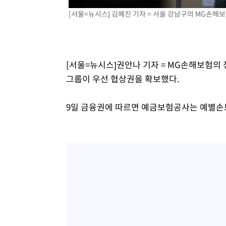
-14315초 전 >
[속보]코스닥, 5.95포인트(0.74%) 상승한 807.62개장
[서울=뉴시스] 김혜진 기자 = 서울 강남구의 MG손해보
-14283초 전 >
[속보]코스피, 6300선 재탈환…1.09% 오른 6365.07 
-11448초 전 >
시리아 다마스쿠스 교외에서 미니버스 폭발.. 14명 부상, 
태
-10746초 전 >
입추에도 극한더위…서울 낮 39도 '폭염중대경보'
[서울=뉴시스]권안나 기자 = MG손해보험의
-5710초 전 >
이란, 호르무즈서 "적국 목표물들"과 대치로 남부 케슘섬
그룹이 우선 협상권을 확보했다.
례 큰 폭발음
-4425초 전 >
[속보]美, 폴리실리콘 수입 규제…파생제품 15% 관세, 12
효
-2576초 전 >
[속보]트럼프, 美 원정출산 금지 행정명령 서명
9일 금융권에 따르면 예금보험공사는 예별손
-276초 전 >
[속보] 뉴욕증시, 일제 하락 마감…나스닥 0.06%↓