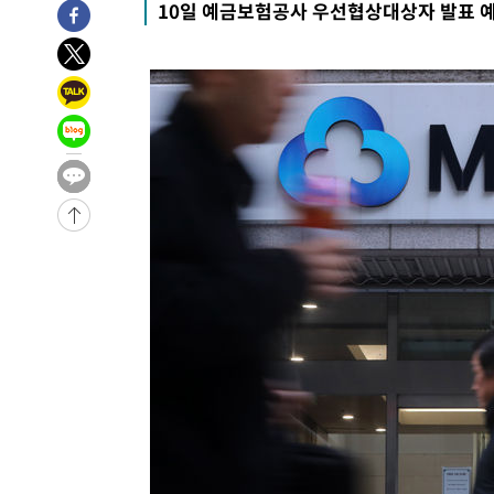
10일 예금보험공사 우선협상대상자 발표 
태
-10746초 전 >
입추에도 극한더위…서울 낮 39도 '폭염중대경보'
-5710초 전 >
이란, 호르무즈서 "적국 목표물들"과 대치로 남부 케슘섬
례 큰 폭발음
-4425초 전 >
[속보]美, 폴리실리콘 수입 규제…파생제품 15% 관세, 12
효
-2576초 전 >
[속보]트럼프, 美 원정출산 금지 행정명령 서명
-276초 전 >
[속보] 뉴욕증시, 일제 하락 마감…나스닥 0.06%↓
-28989초 전 >
[속보]국힘 윤리위, '돌려차기 발언' 진종오·서범수 징계
-24314초 전 >
[속보] 7월 중국 수출 23.9%↑ 수입 27.5%↑…무역총
25.3%↑
-21474초 전 >
[속보]'채상병 순직 책임' 임성근, 항소심도 징역 3년
-21340초 전 >
[속보]종합특검, '관저이전 봐주기 감사' 유병호 구속기소
-17940초 전 >
민주 콩고 에볼라환자 4천명 돌파, 4053명 발생 1850명
-17190초 전 >
[속보]'300억원대 사기 혐의' 차가원 대표 구속 송치
-16384초 전 >
"미 전국적 살모네라 식중독 원인은 멕시코산 할라피뇨"--
-14897초 전 >
[속보]경찰·노동부, HL만도 평택사업장 끼임 사망 관련
-14778초 전 >
[속보]합수본, '투표율 허위 입력' 중앙·서울·경기도 선관
압수수색
-14533초 전 >
[속보]원·달러 환율, 오전 9시 1423.8원
-14329초 전 >
[속보]삼성전자·SK하이닉스 동반 강보합…1%대 상승 