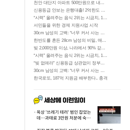
옥상 '쓰레기 테러' 범인 잡았는
데…과태료 3만원 처분에 숙박업
주 허탈