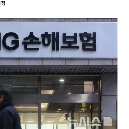
예정
에서 두차
0일 후 발
 절차 개시
액
 사망
 CDC
 압수수색
위 등 9곳
출발