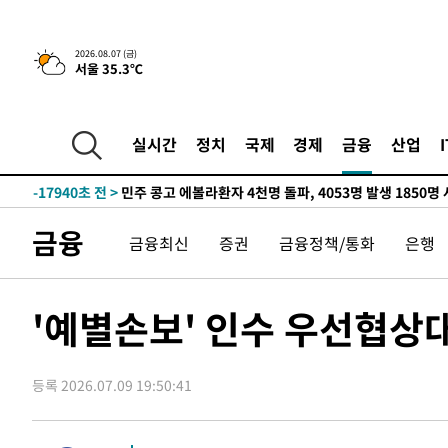
-276초 전 >
[속보] 뉴욕증시, 일제 하락 마감…나스닥 0.06%↓
2026.08.07 (금)
서울 35.3℃
-28989초 전 >
[속보]국힘 윤리위, '돌려차기 발언' 진종오·서범수 징계
-24314초 전 >
[속보] 7월 중국 수출 23.9%↑ 수입 27.5%↑…무역총
25.3%↑
-21474초 전 >
[속보]'채상병 순직 책임' 임성근, 항소심도 징역 3년
실시간
정치
국제
경제
금융
산업
-21340초 전 >
[속보]종합특검, '관저이전 봐주기 감사' 유병호 구속기소
-17940초 전 >
민주 콩고 에볼라환자 4천명 돌파, 4053명 발생 1850명
-17190초 전 >
[속보]'300억원대 사기 혐의' 차가원 대표 구속 송치
금융
금융최신
증권
금융정책/통화
은행
-16384초 전 >
"미 전국적 살모네라 식중독 원인은 멕시코산 할라피뇨"--
-14897초 전 >
[속보]경찰·노동부, HL만도 평택사업장 끼임 사망 관련
-14778초 전 >
[속보]합수본, '투표율 허위 입력' 중앙·서울·경기도 선관
'예별손보' 인수 우선협상
압수수색
-14533초 전 >
[속보]원·달러 환율, 오전 9시 1423.8원
-14329초 전 >
[속보]삼성전자·SK하이닉스 동반 강보합…1%대 상승 
등록 2026.07.09 19:50:41
-14315초 전 >
[속보]코스닥, 5.95포인트(0.74%) 상승한 807.62개장
-14283초 전 >
[속보]코스피, 6300선 재탈환…1.09% 오른 6365.07 
-11448초 전 >
시리아 다마스쿠스 교외에서 미니버스 폭발.. 14명 부상, 