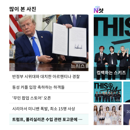
많이 본 사진
컴백하는 스키즈
이 대통령, 軍 
반정부 시위대와 대치한 아르헨티나 경찰
여
동성 커플 입장 축하하는 하객들
'무민 팝업 스토어' 오픈
시리아서 미니밴 폭발, 최소 15명 사상
트럼프, 폴리실리콘 수입 관련 포고문에 서명