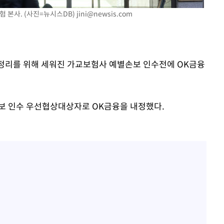
험 본사. (사진=뉴시스DB)
jini@newsis.com
개장
3명은 중
 정리를 위해 세워진 가교보험사 예별손보 인수전에 OK금융
에서 두차
0일 후 발
보 인수 우선협상대상자로 OK금융을 내정했다.