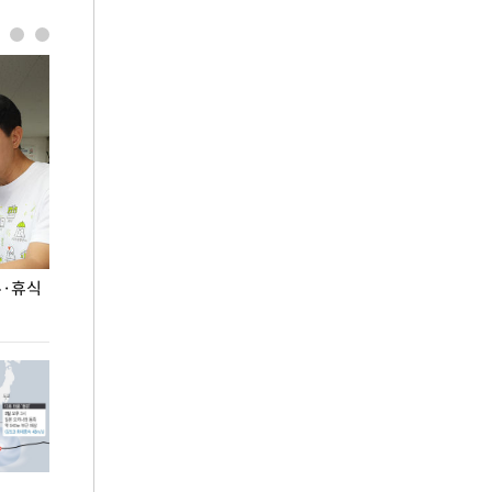
무·휴식
지석천 뒤덮은 개구리밥
정동영, 北 '조선
숙 후에 하겠다는