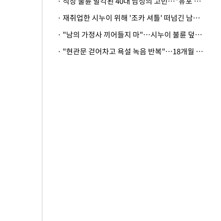
· 직장 불륜 발각된 40대 남성의 고민…"유포 동료 명예훼손·협박죄 고소 가능할까"
· 재취업한 시누이 위해 '조카 셔틀' 떠넘긴 남편…아내 "난 못한다"
· "남의 가정사 끼어들지 마"…시누이 불륜 덮으려는 남편에 억울한 아내
· "현관문 걷어차고 욕설 녹음 반복"…18개월 아기 키우는 집 뒤흔든 '앞집의 비극'