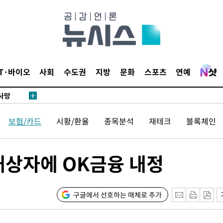
 절차 개시
액
IT·바이오
사회
수도권
지방
문화
스포츠
연예
 사망
보험/카드
시황/환율
종목분석
재테크
블록체인
 CDC
 압수수색
위 등 9곳
대상자에 OK금융 내정
출발
구글에서 선호하는 매체로 추가
개장
3명은 중