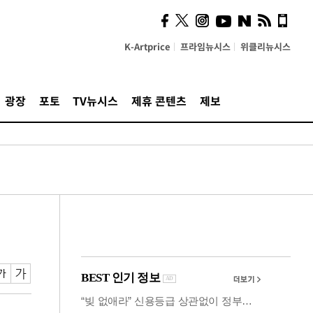
시, 스마트폰 액세서리에
NFC 더했다
K-Artprice
프라임뉴시스
위클리뉴시스
광장
포토
TV뉴시스
제휴 콘텐츠
제보