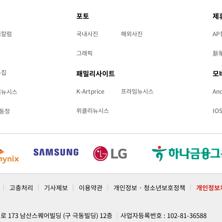
포토
제
리칼럼
국내사진
해외사진
AP
그래픽
新
특집
패밀리사이트
모
K-Artprice
프라임뉴시스
And
리뉴시스
위클리뉴시스
IO
동정
고충처리
기사제보
이용약관
개인정보 · 청소년보호정책
개인정보
계로 173 남산스퀘어빌딩 (구 극동빌딩) 12층
사업자등록번호 : 102-81-36588