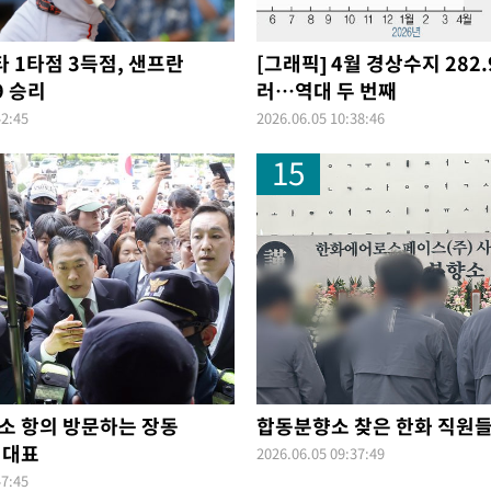
 1타점 3득점, 샌프란
[그래픽] 4월 경상수지 282.
9 승리
러…역대 두 번째
42:45
2026.06.05 10:38:46
15
소 항의 방문하는 장동
합동분향소 찾은 한화 직원
 대표
2026.06.05 09:37:49
47:45