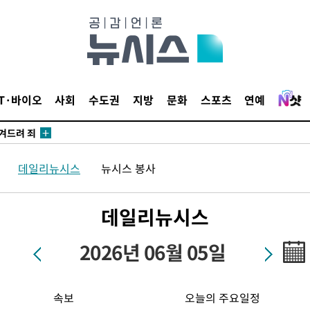
 계속[다음
IT·바이오
사회
수도권
지방
문화
스포츠
연예
삼겠다"
안겨드려 죄
데일리뉴시스
뉴시스 봉사
 계속[다음
데일리뉴시스
삼겠다"
안겨드려 죄
2026년 06월 05일
속보
오늘의 주요일정