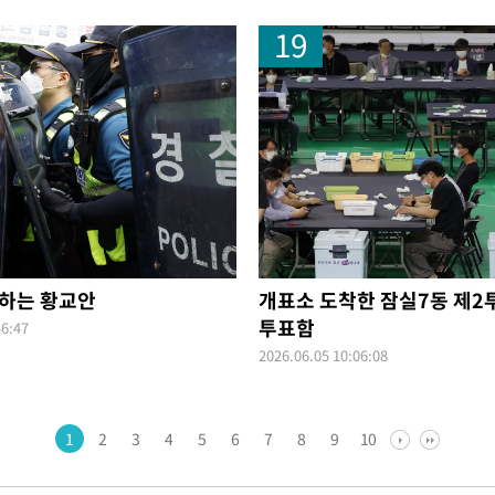
19
하는 황교안
개표소 도착한 잠실7동 제2
투표함
46:47
2026.06.05 10:06:08
1
2
3
4
5
6
7
8
9
10