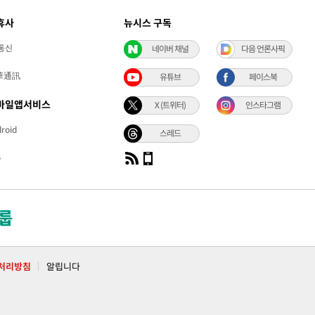
휴사
뉴시스 구독
통신
네이버 채널
다음 언론사픽
華通訊
유튜브
페이스북
바일앱서비스
X (트위터)
인스타그램
roid
스레드
S
처리방침
알립니다