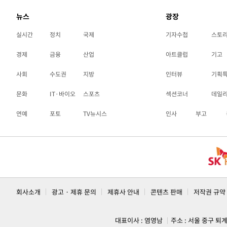
뉴스
광장
실시간
정치
국제
기자수첩
스토
경제
금융
산업
아트클럽
기고
사회
수도권
지방
인터뷰
기획
문화
IT·바이오
스포츠
섹션코너
데일
연예
포토
TV뉴시스
인사
부고
회사소개
광고 · 제휴 문의
제휴사 안내
콘텐츠 판매
저작권 규약
대표이사 : 염영남
주소 : 서울 중구 퇴