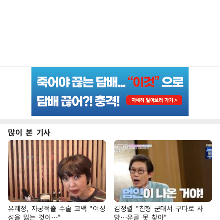
많이 본 기사
유혜정, 자궁적출 수술 고백 "여성
김정렬 "친형 군대서 구타로 사
성을 잃는 것이…"
망…유골 못 찾아"