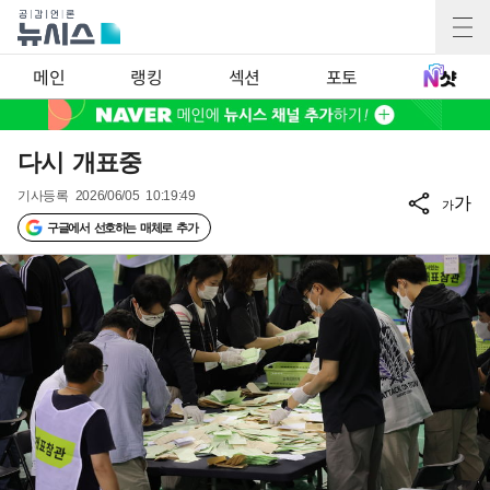
메인
랭킹
섹션
포토
다시 개표중
기사등록
2026/06/05 10:19:49
가
가
구글에서 선호하는 매체로 추가