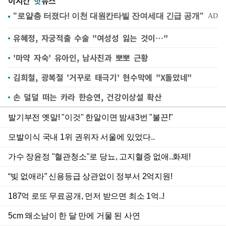
이시간
핫
뉴스
유혜정, 자궁적출 수술 "여성성 잃는 것이…"
'마약 자숙' 유아인, 남사친과 뽀뽀 근황
김희철, 광복절 '거꾸로 태극기' 현수막에 "X돌았네"
손 덜덜 떠는 카라 한승연, 건강이상설 확산