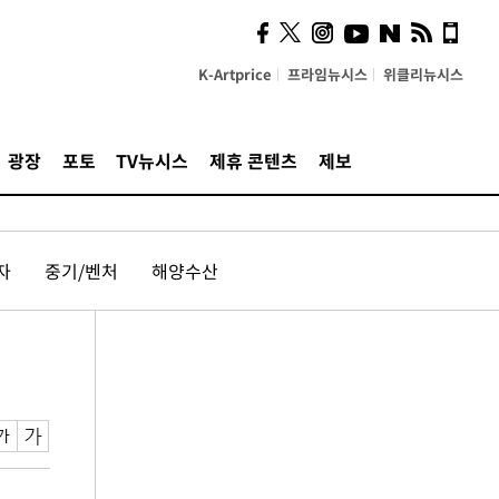
K-Artprice
프라임뉴시스
위클리뉴시스
광장
포토
TV뉴시스
제휴 콘텐츠
제보
자
중기/벤처
해양수산