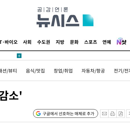
IT·바이오
사회
수도권
지방
문화
스포츠
연예
패션/뷰티
음식/맛집
창업/취업
자동차/항공
전기/전
감소'
구글에서 선호하는 매체로 추가