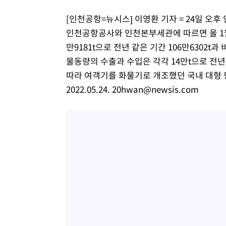
[인천공항=뉴시스] 이영환 기자 = 24일 오
인천공항공사와 인천본부세관에 따르면 올 1월
만9181t으로 전년 같은 기간 106만6302t
물동량의 수출과 수입은 각각 14만t으로 전년대
따라 여객기를 화물기로 개조했던 국내 대형 
2022.05.24.
20hwan@newsis.com