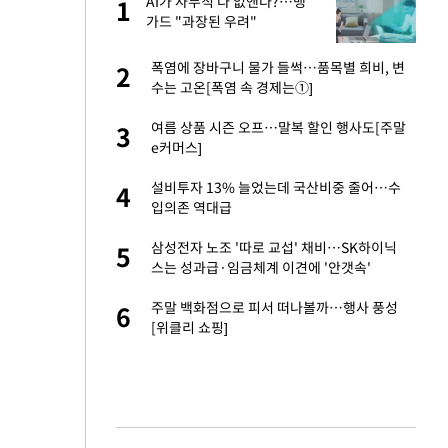
서
AI가 사무직 다 없앤다?…뱅
1
1
가드 "과장된 우려"
자친구와 열애 "결혼
폭염에 장바구니 물가 들썩…품목별 희비, 변
2
2
수는 고온[폭염 속 경제는①]
가 날 죽이는 것 같
여름 상품 시즌 오프…말복 할인 행사도[주말
3
3
e커머스]
 공급 기존 사고방식
설비투자 13% 늘었는데 국산비중 줄어…수
4
4
"
입의존 역대급
회의서 공급 논
삼성전자 노조 '따로 교섭' 채비…SK하이닉
5
5
달리지 말고 과감
스는 성과급·임금체계 이견에 '안갯속'
르기 방지법' 개편안
주말 백화점으로 피서 떠나볼까…행사 풍성
6
6
[위클리 쇼핑]
고서 기아차 덕에
7