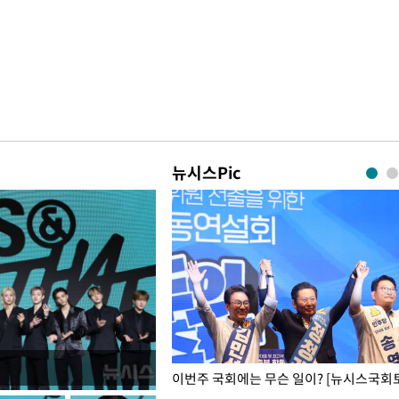
뉴시스Pic
폭력 피해자에 위로·사과…"국가
이번주 국회에는 무슨 일이? [뉴시스국회토
"