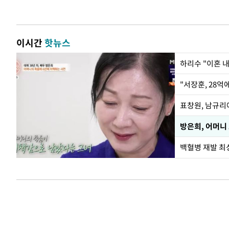
이시간
핫뉴스
하리수 "이혼 
"서장훈, 28억
방은희, 어머니
백혈병 재발 최성