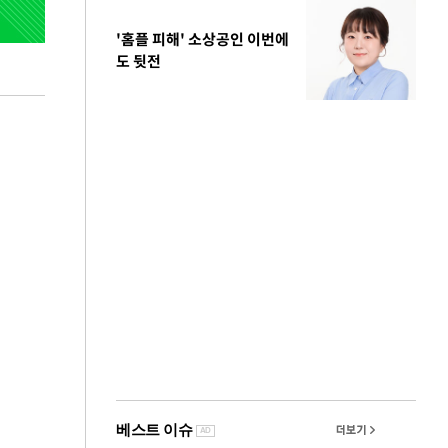
'홈플 피해' 소상공인 이번에
도 뒷전