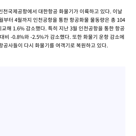
[단독]인천 부평구 아파트
1
10대가 40대 친모 살해
후 인천국제공항에서 대한항공 화물기가 이륙하고 있다. 이날
부터 4월까지 인천공항을 통한 항공화물 물동량은 총 104
'서준맘' 박세미, 연하 남
2
생각도"
과 비교해 1.6% 감소했다. 특히 지난 3월 인천공항을 통한 항공
비 -0.8%와 -2.5%가 감소했다. 또한 화물기 운항 감소에
백혈병 재발 최성원 "치료
3
항공사들이 다시 화물기를 여객기로 복원하고 있다.
았다" 눈물
[속보]이 대통령 "부동산
4
매달리지 말고 과감히 실천
이 대통령, 6시간 부동산 
5
의…"기존 사고 방식에 매
히 실천"(종합)
이 대통령, 'ISA·주가누
6
질타하며 재검토 지시
英유명 여배우, 큰 교통사
7
살았다