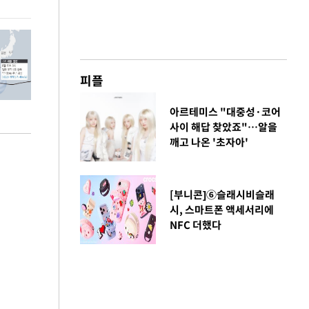
피플
아르테미스 "대중성·코어
사이 해답 찾았죠"…알을
깨고 나온 '초자아'
[부니콘]⑥슬래시비슬래
시, 스마트폰 액세서리에
NFC 더했다