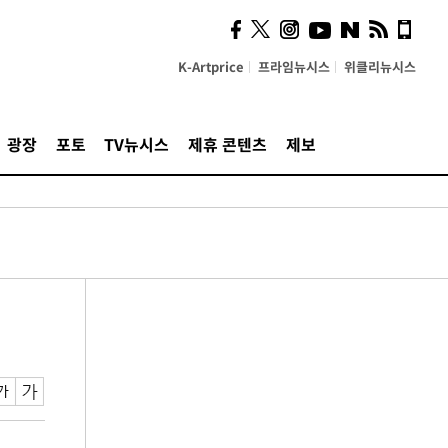
K-Artprice
프라임뉴시스
위클리뉴시스
광장
포토
TV뉴시스
제휴 콘텐츠
제보