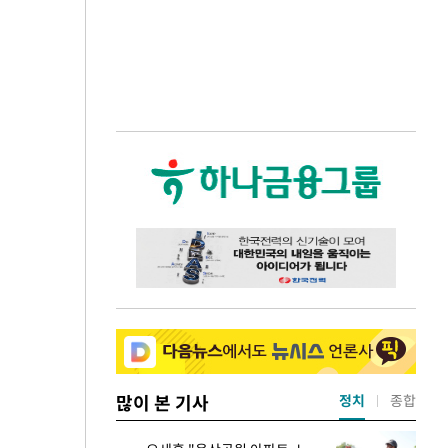
많이 본 기사
정치
종합