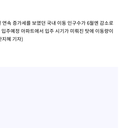
표창원, 남규리에 15년 만
1
사과…"제가 틀렸습니다"
"창 3개 띄워도 답답함 없
2
월 연속 증가세를 보였던 국내 이동 인구수가 6월엔 감소로
라', 일주일 써보니
만 입주예정 아파트에서 입주 시기가 미뤄진 탓에 이동량이
[속보]뉴욕증시 상승 마감…
3
안지혜 기자)
닥 1.3%↑
오세훈 "용산공원 아파트,
4
학 뒤집는 것"
김도영·곽빈·안현민…오
5
집은 차기 메이저리거
美, 이란 자금 옥죄기 박
6
·환전소 제재
'폭염 휴식기' 프로야구 1
7
식 병행…"야외 훈련 해도