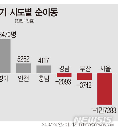
 계속[다음
삼겠다"
안겨드려 죄