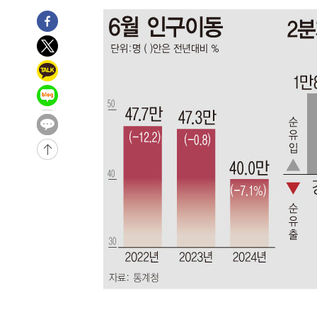
-20490초 전 >
여수 오동도 해상서 모터보트 전복…1명 사망·1명 실종
-16717초 전 >
극한폭염 한풀 꺾이지만…'낮 최고 35도' 무더위, 열대야
주 날씨]
-13735초 전 >
축구협회 "압수수색·성접대 논란 사과…쇄신의 기회로 
-12252초 전 >
[속보]'압수수색·성접대 논란' 축구협회 "실망과 걱정 
송"
-873초 전 >
'최고 37도' 폭염 지속…강원동해안 최대 150㎜ 비
1시간 전 >
[속보]뉴욕증시 상승 마감…S&P 0.6% 나스닥 1.3%↑