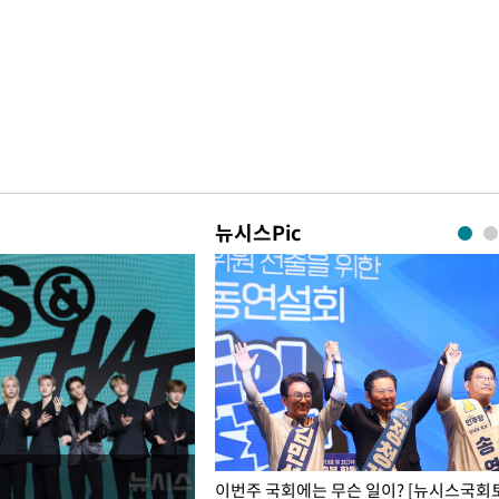
뉴시스Pic
폭력 피해자에 위로·사과…"국가
이번주 국회에는 무슨 일이? [뉴시스국회토