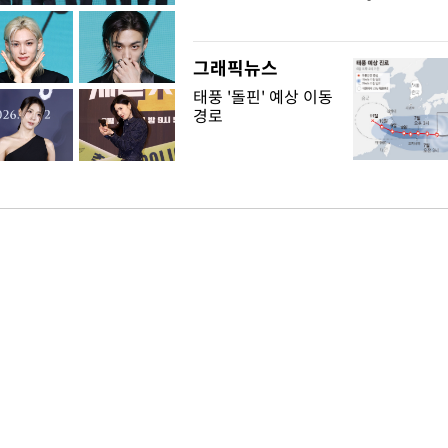
"
그래픽뉴스
태풍 '돌핀' 예상 이동
경로