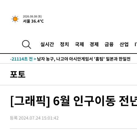
1시간 전 >
[속보]뉴욕증시 상승 마감…S&P 0.6% 나스닥 1.3%↑
2026.08.08 (토)
서울 36.4℃
-29763초 전 >
강릉에 시간당 81.4㎜ 물폭탄…도로 잠기고 담벼락 붕괴
-25870초 전 >
백운산서 80년근 천종산삼 9뿌리 발견…감정가 1.3억원
-23580초 전 >
선재도서 해루질 나섰다 실종 60대, 닷새 만에 숨진 채 발
실시간
정치
국제
경제
금융
산업
-21114초 전 >
남자 농구, 나고야 아시안게임서 '홈팀' 일본과 한일전
-20490초 전 >
여수 오동도 해상서 모터보트 전복…1명 사망·1명 실종
-16717초 전 >
극한폭염 한풀 꺾이지만…'낮 최고 35도' 무더위, 열대야
포토
주 날씨]
-13735초 전 >
축구협회 "압수수색·성접대 논란 사과…쇄신의 기회로 
-12252초 전 >
[속보]'압수수색·성접대 논란' 축구협회 "실망과 걱정 
송"
-873초 전 >
'최고 37도' 폭염 지속…강원동해안 최대 150㎜ 비
[그래픽] 6월 인구이동 전
1시간 전 >
[속보]뉴욕증시 상승 마감…S&P 0.6% 나스닥 1.3%↑
-29763초 전 >
강릉에 시간당 81.4㎜ 물폭탄…도로 잠기고 담벼락 붕괴
등록 2024.07.24 15:01:42
-25870초 전 >
백운산서 80년근 천종산삼 9뿌리 발견…감정가 1.3억원
-23580초 전 >
선재도서 해루질 나섰다 실종 60대, 닷새 만에 숨진 채 발
-21114초 전 >
남자 농구, 나고야 아시안게임서 '홈팀' 일본과 한일전