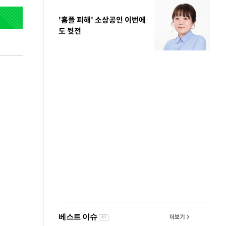
'홈플 피해' 소상공인 이번에
도 뒷전