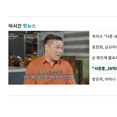
이시간
핫뉴스
하리수 "이혼 
손 묶인채 물속에
"서장훈, 28억
방은희, 어머니