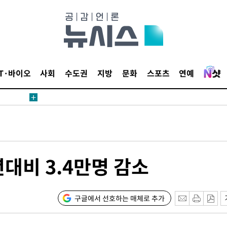
견
IT·바이오
사회
수도권
지방
문화
스포츠
연예
 계속[다음
삼겠다"
안겨드려 죄
년대비 3.4만명 감소
구글에서 선호하는 매체로 추가
견