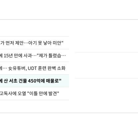
내가 먼저 제안…아기 못 낳아 미안"
표창원, 남규리에 15년 만에 사과…"제가 틀렸습니다"
… 女유튜버, UDT 훈련 완벽 소화
에 산 서초 건물 450억에 매물로"
 고독사에 오열 "이틀 만에 발견"