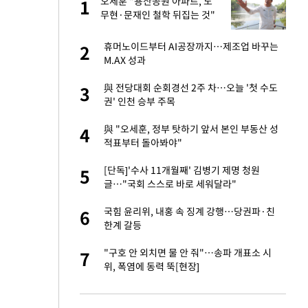
에
오세훈 "용산공원 아파트, 노
1
1
무현·문재인 철학 뒤집는 것"
네"…'폴드8 울트
휴머노이드부터 AI공장까지…제조업 바꾸는
2
2
M.AX 성과
S&P 0.6% 나스
與 전당대회 순회경선 2주 차…오늘 '첫 수도
3
3
권' 인천 승부 주목
 노무현·문재인 철
與 "오세훈, 정부 탓하기 앞서 본인 부동산 성
4
4
적표부터 돌아봐야"
승환·니퍼트가 콕
[단독]'수사 11개월째' 김병기 제명 청원
5
5
글…"국회 스스로 바로 세워달라"
차…가상자산 거래소
국힘 윤리위, 내홍 속 징계 강행…당권파·친
6
6
한계 갈등
0개 구단, 훈련·휴
"구호 안 외치면 물 안 줘"…송파 개표소 시
7
7
 안전 최우선"
위, 폭염에 동력 뚝[현장]