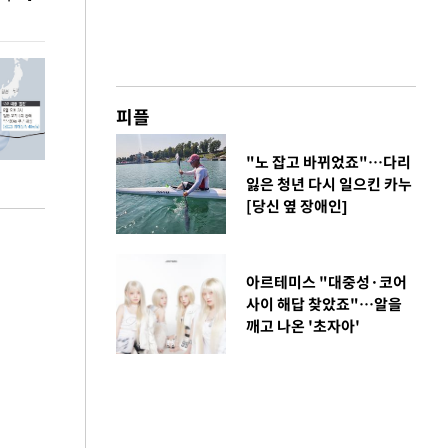
피플
"노 잡고 바뀌었죠"…다리
잃은 청년 다시 일으킨 카누
[당신 옆 장애인]
아르테미스 "대중성·코어
사이 해답 찾았죠"…알을
깨고 나온 '초자아'