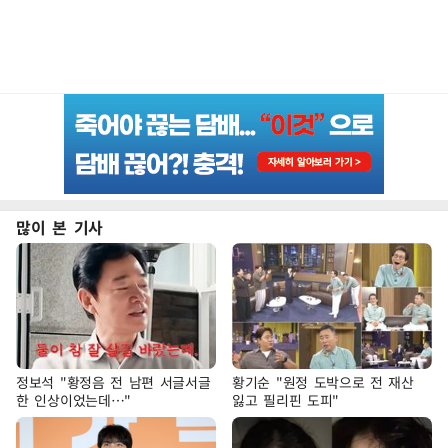
많이 본 기사
정보석 "황정음 전 남편 서글서글
황기순 "원정 도박으로 전 재산
한 인상이었는데…"
잃고 필리핀 도피"