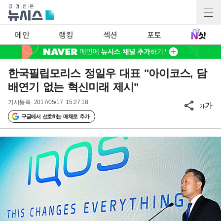
메인
랭킹
섹션
포토
한국필립모리스 정일우 대표 "아이코스, 담
배연기 없는 혁신미래 제시"
기사등록
2017/05/17 15:27:18
가
가
구글에서 선호하는 매체로 추가