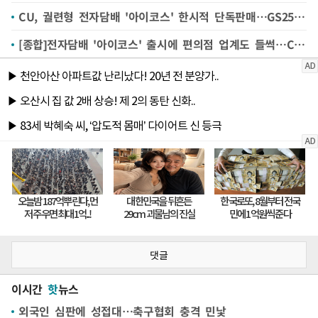
CU, 궐련형 전자담배 '아이코스' 한시적 단독판매…GS25 매출 넘을까 '관심'
[종합]전자담배 '아이코스' 출시에 편의점 업계도 들썩…CU, GS25 매출 넘을까 '관심'
댓글
이시간
핫
뉴스
외국인 심판에 성접대…축구협회 충격 민낯