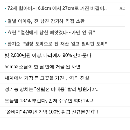
결별 아이유, 전 남친 장기하 직접 소환
효린 "절친에게 남친 빼앗겼다…가만 안 둬"
황기순 "원정 도박으로 전 재산 잃고 필리핀 도피"