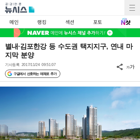
메인
랭킹
섹션
포토
별내·김포한강 등 수도권 택지지구, 연내 마
지막 분양
기사등록
2017/11/24 09:51:07
가
가
구글에서 선호하는 매체로 추가