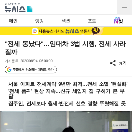
메인
랭킹
섹션
포토
"전세 동났다"…임대차 3법 시행, 전세 사라
질까
기사등록
2020/08/04 06:00:00
가
가
구글에서 선호하는 매체로 추가
서울 아파트 전세계약 9년만 최저…전세 소멸 '현실화'
'전세 품귀' 현상 지속…신규 세입자 집 구하기 큰 부
담
집주인, 전세보다 월세·반전세 선호 경향 뚜렷해질 듯