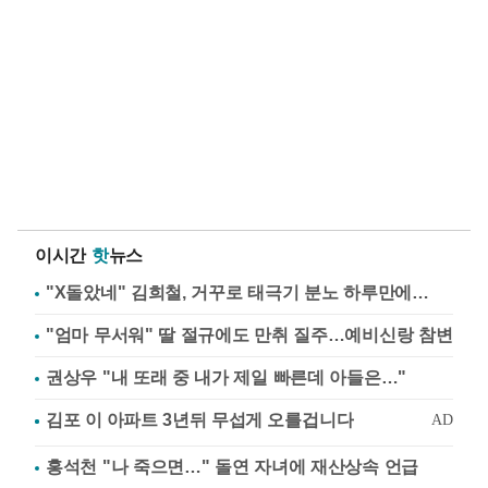
이시간
핫
뉴스
"X돌았네" 김희철, 거꾸로 태극기 분노 하루만에…
"엄마 무서워" 딸 절규에도 만취 질주…예비신랑 참변
권상우 "내 또래 중 내가 제일 빠른데 아들은…"
홍석천 "나 죽으면…" 돌연 자녀에 재산상속 언급