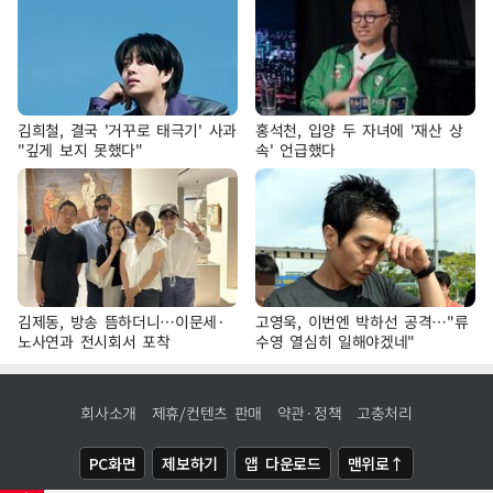
김희철, 결국 '거꾸로 태극기' 사과
홍석천, 입양 두 자녀에 '재산 상
"깊게 보지 못했다"
속' 언급했다
김제동, 방송 뜸하더니…이문세·
고영욱, 이번엔 박하선 공격…"류
노사연과 전시회서 포착
수영 열심히 일해야겠네"
회사소개
제휴/컨텐츠 판매
약관·정책
고충처리
PC화면
제보하기
앱 다운로드
맨위로↑