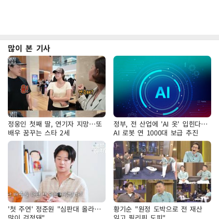
많이 본 기사
정웅인 첫째 딸, 연기자 지망…또
정부, 전 산업에 'AI 옷' 입힌다…
배우 꿈꾸는 스타 2세
AI 로봇 연 1000대 보급 추진
'첫 주연' 정준원 "심판대 올라…
황기순 "원정 도박으로 전 재산
많이 걱정돼"
잃고 필리핀 도피"