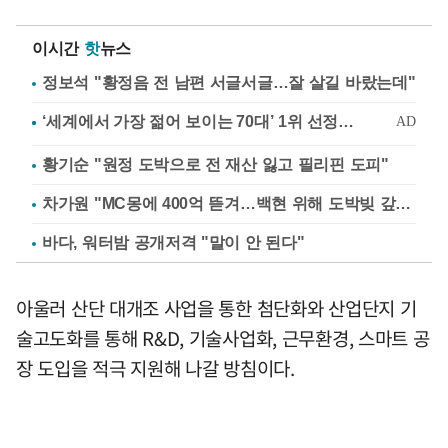
이시간
핫
뉴스
정보석 "황정음 전 남편 서글서글…잘 살길 바랐는데"
황기순 "원정 도박으로 전 재산 잃고 필리핀 도피"
차가원 "MC몽에 400억 뜯겨…백현 위해 도박빚 갚아줘"
바다, 워터밤 공개저격 "말이 안 된다"
아울러 산단 대개조 사업을 통한 첨단화와 산업단지 기
술고도화를 통해 R&D, 기술사업화, 근무환경, 스마트 공
장 도입을 적극 지원해 나갈 방침이다.