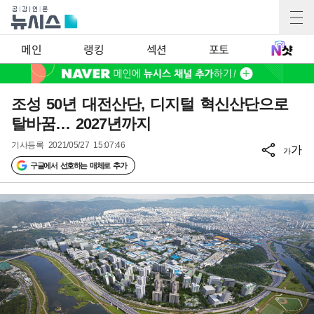
메인
랭킹
섹션
포토
조성 50년 대전산단, 디지털 혁신산단으로
탈바꿈… 2027년까지
기사등록
2021/05/27 15:07:46
가
가
구글에서 선호하는 매체로 추가