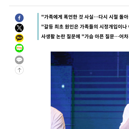
4시간 전 >
11시간 압수수색에 성접대 파문까지…'쑥대밭' 된 축구협회
4시간 전 >
[속보]규제합리화위원회 부위원장에 김태유 서울대 공대 교
"가족에게 폭언한 것 사실…다시 시절 돌아
후임
-12462초 전 >
이강인, 폭염 속 AT마드리드 첫 훈련…80명 식사 대접까
"갈등 최초 원인은 가족들의 시정개입이나 
-9601초 전 >
미 사업체 일자리, 7월에 2.3만개 순감하고 그 전 2개월 10
사생활 논란 질문에 "가슴 아픈 질문…어차
향수정 (2보)
-9049초 전 >
[속보] 미 사업체, 일자리 7월에 2.3만 개 줄어…실업률은 
↓
-4912초 전 >
[속보]이 대통령 "부동산 공급 기존 사고방식 매달리지 말
실천"
-3997초 전 >
이란, "오만과 '중앙 단일 루트' 합의…북쪽 인바운드·남
드는 임시"
1시간 전 >
"낮 기온 소폭 하락"…수도권 폭염중대경보, 폭염경보로 하
1시간 전 >
[속보]이 대통령, '호우피해' 안동·의성 관할 4개 면 특별재
1시간 전 >
[단독]중수청 지원 검사들, 정원 초과 시 낮은 계급 임용…희망
수도
1시간 전 >
낮 최고 37도 찜통더위…곳곳 소나기·강원 많은 비[내일날씨
2시간 전 >
SK하이닉스, 용인·청주 팹에 54조 투자…"AI 메모리 수요 
3시간 전 >
여자배구 이재영·이다영 자매, 아제르바이잔 투란VC 입단
3시간 전 >
외국인 심판 성 접대 7경기 들여다보니…한국 축구 '5승 2무'
3시간 전 >
[속보]코스닥, 2.86포인트(0.36%) 내린 798.81마감
3시간 전 >
[속보]코스피, 6200선 약보합…0.60% 내린 6258.77에 마