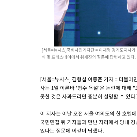
3시간 전 >
[속보]원·달러 환율, 7.7원 내린 1416.1원 마감
3시간 전 >
[속보] 노원서 40.1도 관측…서울, 2018년 이후 첫 40도
4시간 전 >
[속보]종합특검, '계엄 수용공간 확보' 신용해 前교정본부장 
4시간 전 >
외신들도 주목한 韓축구 파문…"국민적 공분에 수사 재개"
4시간 전 >
11시간 압수수색에 성접대 파문까지…'쑥대밭' 된 축구협회
[서울=뉴시스]국회사진기자단 = 이재명 경기도지사가 
4시간 전 >
[속보]규제합리화위원회 부위원장에 김태유 서울대 공대 교
식 및 프레스데이에서 취재진의 질문에 답변하고 있다. 20
후임
[서울=뉴시스] 김형섭 여동준 기자 = 더불어
사는 1일 이른바 '형수 욕설'은 논란에 대해 
못한 것은 사과드리면 충분히 설명할 수 있다
이 지사는 이날 오전 서울 여의도의 한 호텔에
국민면접 뒤 기자들과 만난 자리에서 당내 경
있다는 질문에 이같이 답했다.