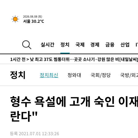
향수정 (2보)
-9029초 전 >
[속보] 미 사업체, 일자리 7월에 2.3만 개 줄어…실업률은 
↓
-4892초 전 >
[속보]이 대통령 "부동산 공급 기존 사고방식 매달리지 말
2026.08.08 (토)
서울 30.2℃
실천"
-3977초 전 >
이란, "오만과 '중앙 단일 루트' 합의…북쪽 인바운드·남
드는 임시"
1시간 전 >
"낮 기온 소폭 하락"…수도권 폭염중대경보, 폭염경보로 하
1시간 전 >
[속보]이 대통령, '호우피해' 안동·의성 관할 4개 면 특별재
실시간
정치
국제
경제
금융
산업
1시간 전 >
[단독]중수청 지원 검사들, 정원 초과 시 낮은 계급 임용…희망
수도
1시간 전 >
낮 최고 37도 찜통더위…곳곳 소나기·강원 많은 비[내일날씨
2시간 전 >
SK하이닉스, 용인·청주 팹에 54조 투자…"AI 메모리 수요 
정치
정치최신
청와대
국회/정당
국방/외
3시간 전 >
여자배구 이재영·이다영 자매, 아제르바이잔 투란VC 입단
3시간 전 >
외국인 심판 성 접대 7경기 들여다보니…한국 축구 '5승 2무'
3시간 전 >
[속보]코스닥, 2.86포인트(0.36%) 내린 798.81마감
형수 욕설에 고개 숙인 이
3시간 전 >
[속보]코스피, 6200선 약보합…0.60% 내린 6258.77에 마
란다"
3시간 전 >
[속보]원·달러 환율, 7.7원 내린 1416.1원 마감
3시간 전 >
[속보] 노원서 40.1도 관측…서울, 2018년 이후 첫 40도
4시간 전 >
[속보]종합특검, '계엄 수용공간 확보' 신용해 前교정본부장 
등록 2021.07.01 12:33:26
4시간 전 >
외신들도 주목한 韓축구 파문…"국민적 공분에 수사 재개"