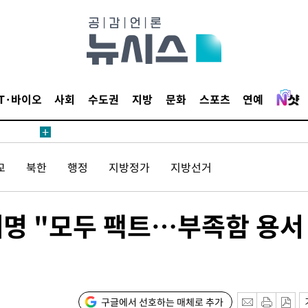
4.1%로
고 과감히
쪽 아웃바운
향
난지역 선포
IT·바이오
사회
수도권
지방
문화
스포츠
연예
지 못 갈
]
선제 대응"
교
북한
행정
지방정가
지방선거
재명 "모두 팩트…부족함 용서
쳐
기소
구글에서 선호하는 매체로 추가