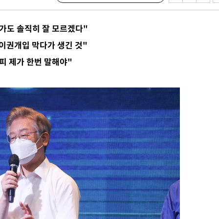
수…이병태
가도 솔직히 잘 모르겠다"
지(종합)
이권개입 막다가 생긴 것"
.3만개 하
피 제가 한번 말해야"
4.1%로
고 과감히
쪽 아웃바운
향
난지역 선포
지 못 갈
]
선제 대응"
쳐