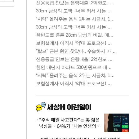
"주식 매일 사고판다"는 美 젊은
남성들…64%가 "나는 인생의
패배자“