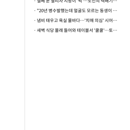
· 엘베 문 열리자 지팡이 '퍽'…노인의 택배기사 폭행 이유
· "20년 병수발했는데 얼굴도 모르는 동생이 유산 절반을"…배다른 형제 상속권 있을까
· 냄비 태우고 욕실 물바다…'치매 의심' 시어머니 검사 권유했다가 '날벼락'
· 새벽 식당 몰래 들어와 테이블서 '쿨쿨'…토사물 남기고 사라진 남성