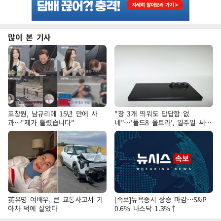
많이 본 기사
표창원, 남규리에 15년 만에 사
"창 3개 띄워도 답답함 없
과…"제가 틀렸습니다"
네"…'폴드8 울트라', 일주일 써보
니
英유명 여배우, 큰 교통사고서 기
[속보]뉴욕증시 상승 마감…S&P
아차 덕에 살았다
0.6% 나스닥 1.3%↑