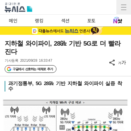
메인
랭킹
섹션
포토
지하철 와이파이, 28㎓ 기반 5G로 더 빨라
진다
기사등록
2021/09/28 16:33:47
가
가
구글에서 선호하는 매체로 추가
과기정통부, 5G 28㎓ 기반 지하철 와이파이 실증 착
수