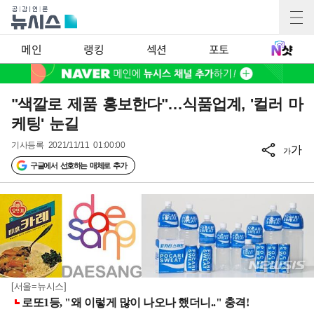
메인
랭킹
섹션
포토
"색깔로 제품 홍보한다"…식품업계, '컬러 마
케팅' 눈길
기사등록
2021/11/11 01:00:00
가
가
구글에서 선호하는 매체로 추가
[서울=뉴시스]