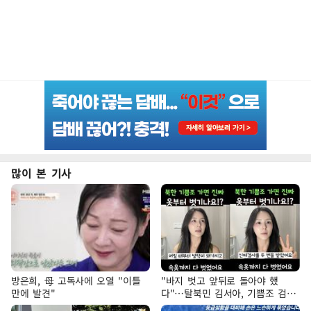
많이 본 기사
방은희, 母 고독사에 오열 "이틀
"바지 벗고 앞뒤로 돌아야 했
만에 발견"
다"…탈북민 김서아, 기쁨조 검사
수치심 회상