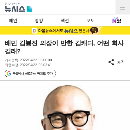
메인
랭킹
섹션
포토
배민 김봉진 의장이 반한 김캐디, 어떤 회사
길래?
기사등록
2022/04/22 08:00:00
가
가
최종수정
2022/04/22 08:03:41
구글에서 선호하는 매체로 추가