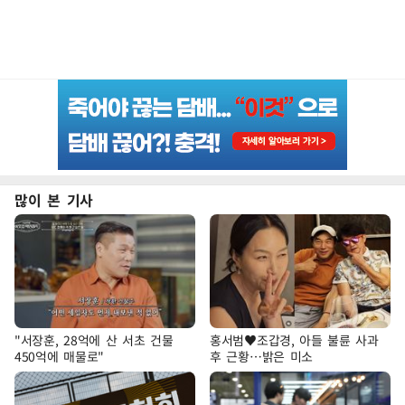
많이 본 기사
"서장훈, 28억에 산 서초 건물
홍서범♥조갑경, 아들 불륜 사과
450억에 매물로"
후 근황…밝은 미소