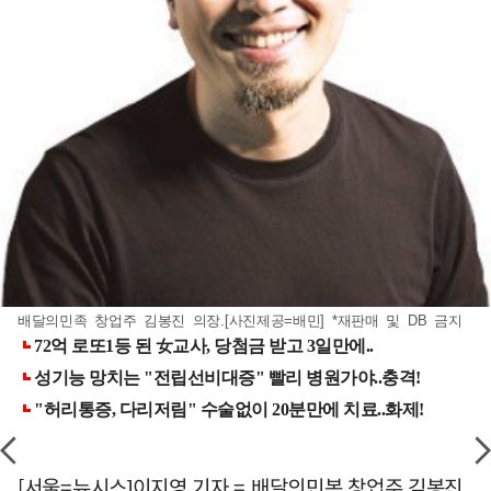
배달의민족 창업주 김봉진 의장.[사진제공=배민] *재판매 및 DB 금지
[서울=뉴시스]이지영 기자 = 배달의민복 창업주 김봉진