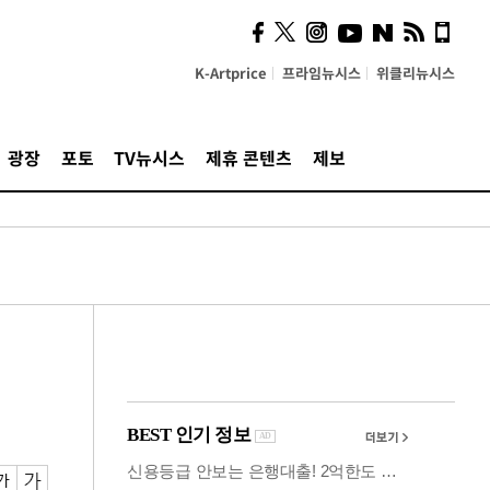
시, 스마트폰 액세서리에
NFC 더했다
K-Artprice
프라임뉴시스
위클리뉴시스
광장
포토
TV뉴시스
제휴 콘텐츠
제보