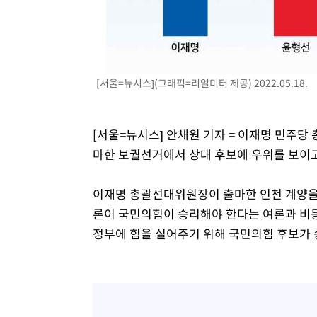
1시간 전 >
[속보]원·달러 환율, 7.7원 내린 1416.1원 마감
1시간 전 >
[속보] 노원서 40.1도 관측…서울, 2018년 이후 첫 40도
2시간 전 >
[속보]종합특검, '계엄 수용공간 확보' 신용해 前교정본부장 
2시간 전 >
외신들도 주목한 韓축구 파문…"국민적 공분에 수사 재개"
[서울=뉴시스](그래픽=리얼미터 제공) 2022.05.18.
2시간 전 >
11시간 압수수색에 성접대 파문까지…'쑥대밭' 된 축구협회
2시간 전 >
[속보]규제합리화위원회 부위원장에 김태유 서울대 공대 교
[서울=뉴시스] 안채원 기자 = 이재명 민주
후임
마한 보궐선거에서 상대 후보에 우위를 보이고
이재명 총괄선대위원장이 출마한 인천 계양을에
론이 국민의힘이 승리해야 한다는 여론과 비등
정부에 힘을 실어주기 위해 국민의힘 후보가