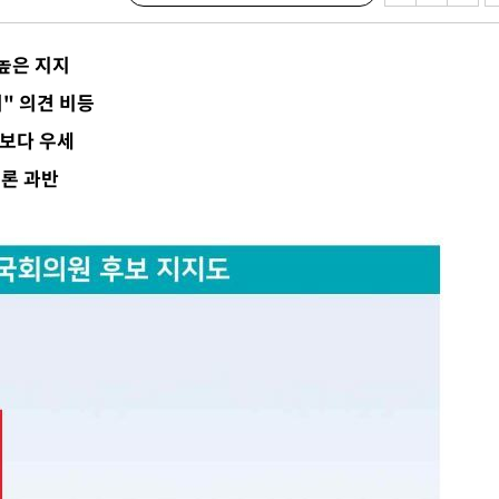
수…이병태
 높은 지지
지(종합)
리" 의견 비등
0.3만개
관보다 우세
 4.1%로
여론 과반
말고 과감히
쪽 아웃바
하향
재난지역 선
희망지 못
씨]
선제 대응"
쳐