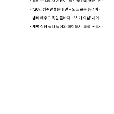
· 엘베 문 열리자 지팡이 '퍽'…노인의 택배기사 폭행 이유
· "20년 병수발했는데 얼굴도 모르는 동생이 유산 절반을"…배다른 형제 상속권 있을까
· 냄비 태우고 욕실 물바다…'치매 의심' 시어머니 검사 권유했다가 '날벼락'
· 새벽 식당 몰래 들어와 테이블서 '쿨쿨'…토사물 남기고 사라진 남성