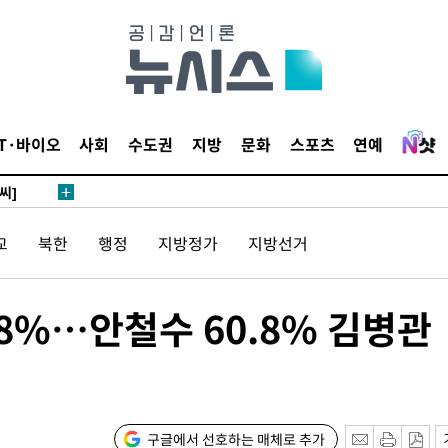
 4.1%로
말고 과감히
쪽 아웃바
하향
재난지역 선
IT·바이오
사회
수도권
지방
문화
스포츠
연예
희망지 못
씨]
 대응"
교
북한
행정
지방정가
지방선거
.8%…안철수 60.8% 김병관
쳐
기소
구글에서 선호하는 매체로 추가