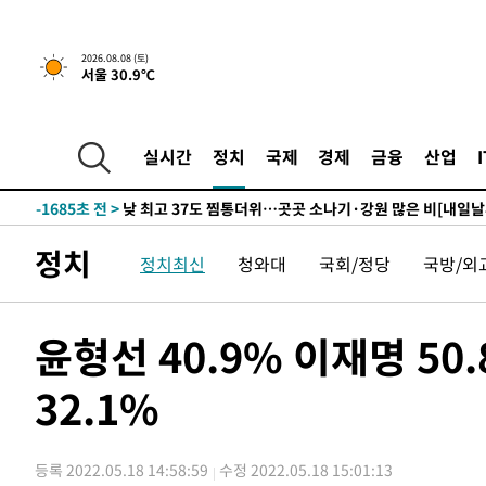
하향수정 (2보)
-17271초 전 >
[속보] 미 사업체, 일자리 7월에 2.3만 개 줄어…실업률은
↓
-13134초 전 >
[속보]이 대통령 "부동산 공급 기존 사고방식 매달리지 
2026.08.08 (토)
서울 30.9℃
실천"
-12219초 전 >
이란, "오만과 '중앙 단일 루트' 합의…북쪽 인바운드·남
운드는 임시"
-3787초 전 >
"낮 기온 소폭 하락"…수도권 폭염중대경보, 폭염경보로 
-3751초 전 >
[속보]이 대통령, '호우피해' 안동·의성 관할 4개 면 특별
실시간
정치
국제
경제
금융
산업
포
-3714초 전 >
[단독]중수청 지원 검사들, 정원 초과 시 낮은 계급 임용…
갈 수도
-1685초 전 >
낮 최고 37도 찜통더위…곳곳 소나기·강원 많은 비[내일날
9초 전 >
SK하이닉스, 용인·청주 팹에 54조 투자…"AI 메모리 수요 선제
정치
정치최신
청와대
국회/정당
국방/외
52분 전 >
여자배구 이재영·이다영 자매, 아제르바이잔 투란VC 입단
1시간 전 >
외국인 심판 성 접대 7경기 들여다보니…한국 축구 '5승 2무'
1시간 전 >
[속보]코스닥, 2.86포인트(0.36%) 내린 798.81마감
윤형선 40.9% 이재명 50
1시간 전 >
[속보]코스피, 6200선 약보합…0.60% 내린 6258.77에 마
32.1%
1시간 전 >
[속보]원·달러 환율, 7.7원 내린 1416.1원 마감
1시간 전 >
[속보] 노원서 40.1도 관측…서울, 2018년 이후 첫 40도
2시간 전 >
[속보]종합특검, '계엄 수용공간 확보' 신용해 前교정본부장 
등록 2022.05.18 14:58:59
수정 2022.05.18 15:01:13
2시간 전 >
외신들도 주목한 韓축구 파문…"국민적 공분에 수사 재개"