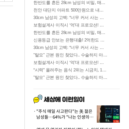
"주식 매일 사고판다"는 美 젊은
남성들…64%가 "나는 인생의
패배자“