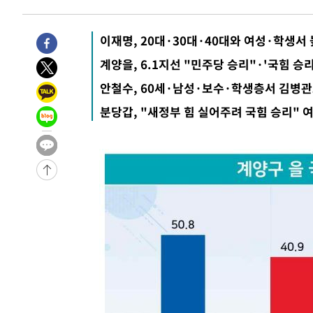
2시간 전 >
11시간 압수수색에 성접대 파문까지…'쑥대밭' 된 축구협회
2시간 전 >
[속보]규제합리화위원회 부위원장에 김태유 서울대 공대 교
이재명, 20대·30대·40대와 여성·학생서
후임
-20704초 전 >
이강인, 폭염 속 AT마드리드 첫 훈련…80명 식사 대접까
계양을, 6.1지선 "민주당 승리"·'국힘 승
-17843초 전 >
미 사업체 일자리, 7월에 2.3만개 순감하고 그 전 2개월 1
안철수, 60세·남성·보수·학생층서 김병
하향수정 (2보)
-17291초 전 >
[속보] 미 사업체, 일자리 7월에 2.3만 개 줄어…실업률은
분당갑, "새정부 힘 실어주려 국힘 승리" 
↓
-13154초 전 >
[속보]이 대통령 "부동산 공급 기존 사고방식 매달리지 
실천"
-12239초 전 >
이란, "오만과 '중앙 단일 루트' 합의…북쪽 인바운드·남
운드는 임시"
-3807초 전 >
"낮 기온 소폭 하락"…수도권 폭염중대경보, 폭염경보로 
-3771초 전 >
[속보]이 대통령, '호우피해' 안동·의성 관할 4개 면 특별
포
-3734초 전 >
[단독]중수청 지원 검사들, 정원 초과 시 낮은 계급 임용…
갈 수도
-1705초 전 >
낮 최고 37도 찜통더위…곳곳 소나기·강원 많은 비[내일날
-11초 전 >
SK하이닉스, 용인·청주 팹에 54조 투자…"AI 메모리 수요 
52분 전 >
여자배구 이재영·이다영 자매, 아제르바이잔 투란VC 입단
1시간 전 >
외국인 심판 성 접대 7경기 들여다보니…한국 축구 '5승 2무'
1시간 전 >
[속보]코스닥, 2.86포인트(0.36%) 내린 798.81마감
1시간 전 >
[속보]코스피, 6200선 약보합…0.60% 내린 6258.77에 마