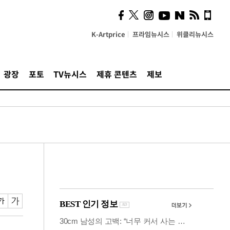
의견, 국토부·LH에 충실히
전달할 것"
K-Artprice
프라임뉴시스
위클리뉴시스
광장
포토
TV뉴시스
제휴 콘텐츠
제보