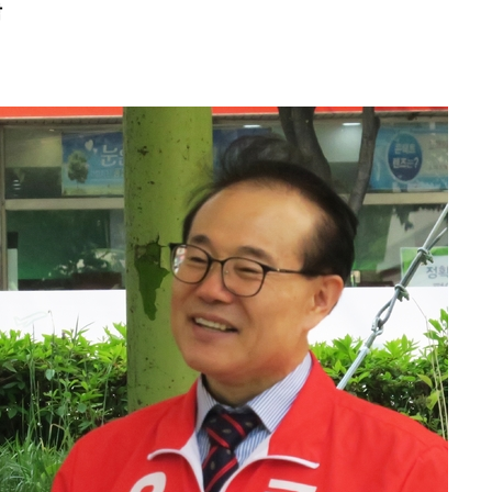
탁
 격파
다"
수수색(종
4%↑
침 준수"
수수색
강화"