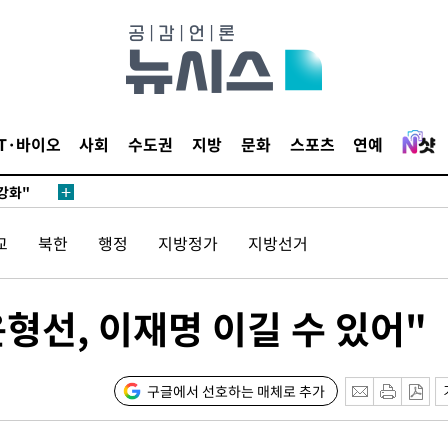
다"
수수색(종
4%↑
침 준수"
IT·바이오
사회
수도권
지방
문화
스포츠
연예
수수색
강화"
교
북한
행정
지방정가
지방선거
윤형선, 이재명 이길 수 있어"
황'
구글에서 선호하는 매체로 추가
의