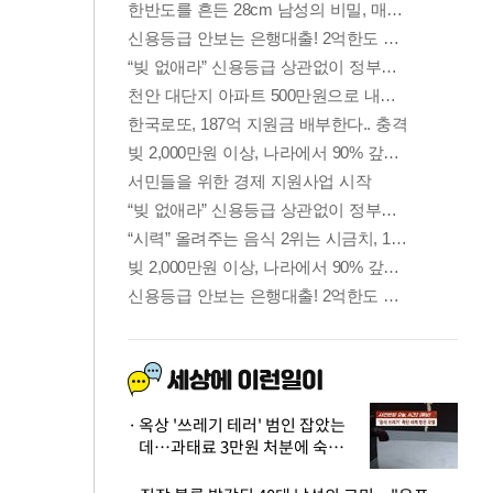
옥상 '쓰레기 테러' 범인 잡았는
데…과태료 3만원 처분에 숙박업
주 허탈