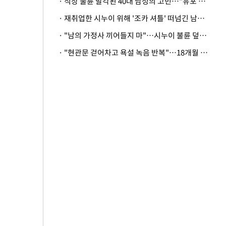
· 직장 불륜 발각된 40대 남성의 고민…"유포 동료 명예훼손·협박죄 고소 가능할까"
· 재취업한 시누이 위해 '조카 셔틀' 떠넘긴 남편…아내 "난 못한다"
· "남의 가정사 끼어들지 마"…시누이 불륜 덮으려는 남편에 억울한 아내
· "현관문 걷어차고 욕설 녹음 반복"…18개월 아기 키우는 집 뒤흔든 '앞집의 비극'