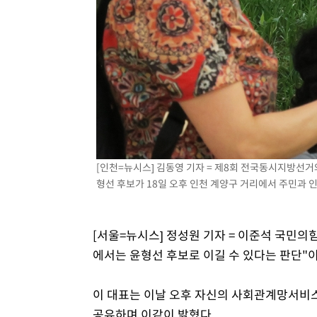
1시간 전 >
"韓 외환시장 개입 관측 배경엔 美의 대한국 무역적자 있어"
1시간 전 >
'월드컵 탈락 후폭풍' 축구협회…초유의 압수수색에 '충격·당
1시간 전 >
서울 낮 37.9도, 올여름 최고치 경신…영등포 순간 '40도'
1시간 전 >
[속보]종합특검, 대검 추가 압수수색…내란 중요임무종사 혐
2시간 전 >
[속보]코스닥, 800p 회복…0.26% 오른 801.67 마감
2시간 전 >
[속보]코스피, 301.88포인트(4.58%) 내린 6296.38 마감
2시간 전 >
[속보]원·달러 환율, 0.7원 내린 1423.8원 마감
3시간 전 >
"여기 떨어졌다"…다누리, 스페이스X 로켓 달 충돌 흔적 포착
4시간 전 >
손흥민, 5경기 연속골 실패…LAFC는 승부차기 끝 과달라하라
[인천=뉴시스] 김동영 기자 = 제8회 전국동시지방선
6시간 전 >
내일까지 39도 '펄펄'…기상청 "태풍 지나며 폭염 잠시 꺾인
형선 후보가 18일 오후 인천 계양구 거리에서 주민과 인사를
[서울=뉴시스] 정성원 기자 = 이준석 국민의
에서는 윤형선 후보로 이길 수 있다는 판단"
이 대표는 이날 오후 자신의 사회관계망서비스
공유하며 이같이 밝혔다.