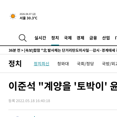
6시간 전 >
내일까지 39도 '펄펄'…기상청 "태풍 지나며 폭염 잠시 꺾인
2026.08.07 (금)
-15278초 전 >
'월드컵 탈락 후폭풍' 축구협회…11시간 걸린 초유의 압
서울 30.3℃
합)
-14714초 전 >
[속보] 뉴욕증시, 혼조 출발…나스닥 0.3%↓, 다우 0.1
-13507초 전 >
축구협회, 15년 전 심판 성 접대 파문에 "현재는 내부 지
실시간
정치
국제
경제
금융
산업
-12192초 전 >
경찰, '홍명보는 2순위' 결론냈던 스포츠윤리센터도 압
36분 전 >
[속보]합참 "北 발사체는 단거리탄도미사일…감시·경계태세 
41분 전 >
日방위성, 北이 동해로 쏜 발사체는 탄도미사일 가능성
1시간 전 >
[속보] SKT, 에이닷 서비스 장애 발생…"원인 파악 중"
정치
정치최신
청와대
국회/정당
국방/외
1시간 전 >
[속보]합참 "북, 동해상으로 미상 발사체 발사"
1시간 전 >
'낮 최고 39도' 불볕더위…한밤 열대야도 계속[내일날씨]
이준석 "계양을 '토박이' 
1시간 전 >
[속보]7~9일 프로야구 3연전도 폭염 취소…11일 재개
1시간 전 >
"韓 외환시장 개입 관측 배경엔 美의 대한국 무역적자 있어"
1시간 전 >
'월드컵 탈락 후폭풍' 축구협회…초유의 압수수색에 '충격·당
등록 2022.05.18 16:40:18
1시간 전 >
서울 낮 37.9도, 올여름 최고치 경신…영등포 순간 '40도'
1시간 전 >
[속보]종합특검, 대검 추가 압수수색…내란 중요임무종사 혐