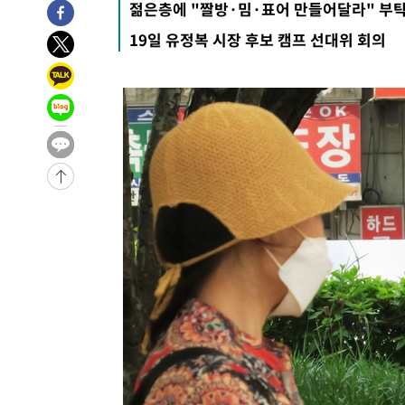
2시간 전 >
[속보]코스닥, 800p 회복…0.26% 오른 801.67 마감
젊은층에 "짤방·밈·표어 만들어달라" 부
2시간 전 >
[속보]코스피, 301.88포인트(4.58%) 내린 6296.38 마감
19일 유정복 시장 후보 캠프 선대위 회의
2시간 전 >
[속보]원·달러 환율, 0.7원 내린 1423.8원 마감
3시간 전 >
"여기 떨어졌다"…다누리, 스페이스X 로켓 달 충돌 흔적 포착
4시간 전 >
손흥민, 5경기 연속골 실패…LAFC는 승부차기 끝 과달라하라
6시간 전 >
내일까지 39도 '펄펄'…기상청 "태풍 지나며 폭염 잠시 꺾인
-15278초 전 >
'월드컵 탈락 후폭풍' 축구협회…11시간 걸린 초유의 압
합)
-14714초 전 >
[속보] 뉴욕증시, 혼조 출발…나스닥 0.3%↓, 다우 0.1
-13507초 전 >
축구협회, 15년 전 심판 성 접대 파문에 "현재는 내부 지
-12192초 전 >
경찰, '홍명보는 2순위' 결론냈던 스포츠윤리센터도 압
36분 전 >
[속보]합참 "北 발사체는 단거리탄도미사일…감시·경계태세 
41분 전 >
日방위성, 北이 동해로 쏜 발사체는 탄도미사일 가능성
1시간 전 >
[속보] SKT, 에이닷 서비스 장애 발생…"원인 파악 중"
1시간 전 >
[속보]합참 "북, 동해상으로 미상 발사체 발사"
1시간 전 >
'낮 최고 39도' 불볕더위…한밤 열대야도 계속[내일날씨]
1시간 전 >
[속보]7~9일 프로야구 3연전도 폭염 취소…11일 재개