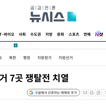
IT·바이오
사회
수도권
지방
문화
스포츠
연예
교
북한
행정
지방정가
지방선거
선거 7곳 쟁탈전 치열
구글에서 선호하는 매체로 추가