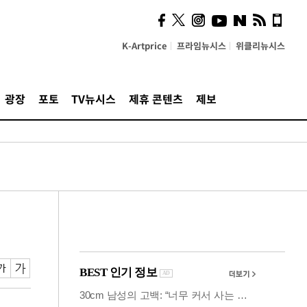
시, 스마트폰 액세서리에
NFC 더했다
K-Artprice
프라임뉴시스
위클리뉴시스
광장
포토
TV뉴시스
제휴 콘텐츠
제보