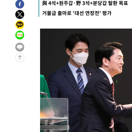
與 4석+원주갑·野 3석+분당갑 탈환 목표
거물급 출마로 '대선 연장전' 평가