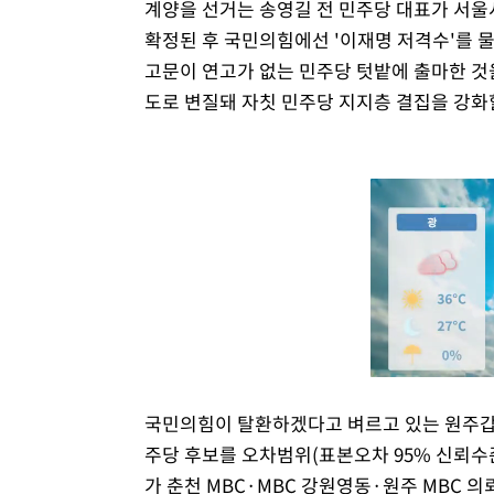
계양을 선거는 송영길 전 민주당 대표가 서울
확정된 후 국민의힘에선 '이재명 저격수'를 
고문이 연고가 없는 민주당 텃밭에 출마한 것
도로 변질돼 자칫 민주당 지지층 결집을 강화
국민의힘이 탈환하겠다고 벼르고 있는 원주갑
주당 후보를 오차범위(표본오차 95% 신뢰수준
가 춘천 MBC·MBC 강원영동·원주 MBC 의