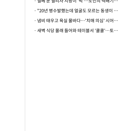
· 엘베 문 열리자 지팡이 '퍽'…노인의 택배기사 폭행 이유
· "20년 병수발했는데 얼굴도 모르는 동생이 유산 절반을"…배다른 형제 상속권 있을까
· 냄비 태우고 욕실 물바다…'치매 의심' 시어머니 검사 권유했다가 '날벼락'
· 새벽 식당 몰래 들어와 테이블서 '쿨쿨'…토사물 남기고 사라진 남성