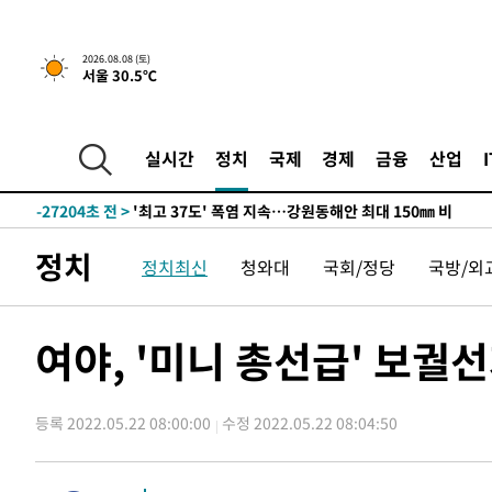
2026.08.08 (토)
서울 30.5℃
실시간
정치
국제
경제
금융
산업
-20350초 전 >
[속보]뉴욕증시 상승 마감…S&P 0.6% 나스닥 1.3%↑
-27204초 전 >
'최고 37도' 폭염 지속…강원동해안 최대 150㎜ 비
-20330초 전 >
[속보]뉴욕증시 상승 마감…S&P 0.6% 나스닥 1.3%↑
정치
정치최신
청와대
국회/정당
국방/외
-27224초 전 >
'최고 37도' 폭염 지속…강원동해안 최대 150㎜ 비
-20350초 전 >
[속보]뉴욕증시 상승 마감…S&P 0.6% 나스닥 1.3%↑
여야, '미니 총선급' 보궐
등록 2022.05.22 08:00:00
수정 2022.05.22 08:04:50