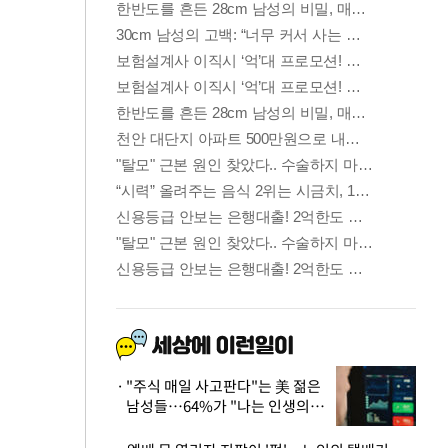
"주식 매일 사고판다"는 美 젊은
남성들…64%가 "나는 인생의
패배자“