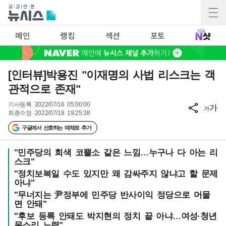
메인
랭킹
섹션
포토
[인터뷰]박용진 "이재명의 사법 리스크는 객
관적으로 존재"
기사등록
2022/07/16 05:00:00
가
가
최종수정
2022/07/18 19:25:38
구글에서 선호하는 매체로 추가
"민주당의 회색 코뿔소 같은 느낌…누구나 다 아는 리
스크"
"정치보복일 수도 있지만 왜 감싸주지 않냐고 할 문제
아냐"
"무너지는 尹정부에 민주당 반사이익 정당으로 머물
면 안돼"
"후보 등록 안돼도 박지현의 정치 끝 아냐…여성·청년
목소리 노력"