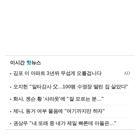
이시간
핫
뉴스
오지헌 "일타강사 父…100평 수영장 딸린 집 살았다"
화사, 젠슨 황 '샤라웃'에 "잘 모르는 분…"
제니, 동거 여부 물음에 "여기까지만 하자"
권상우 "내 또래 중 내가 제일 빠른데 아들은…"