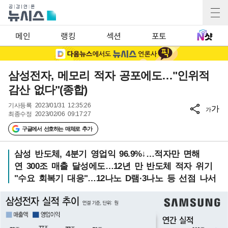
메인
랭킹
섹션
포토
삼성전자, 메모리 적자 공포에도…"인위적
감산 없다"(종합)
기사등록
2023/01/31 12:35:26
가
가
최종수정
2023/02/06 09:17:27
구글에서 선호하는 매체로 추가
삼성 반도체, 4분기 영업익 96.9%↓…적자만 면해
연 300조 매출 달성에도…12년 만 반도체 적자 위기
"수요 회복기 대응"…12나노 D램·3나노 등 선점 나서