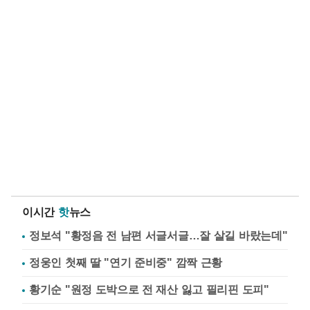
이시간
핫
뉴스
정보석 "황정음 전 남편 서글서글…잘 살길 바랐는데"
정웅인 첫째 딸 "연기 준비중" 깜짝 근황
황기순 "원정 도박으로 전 재산 잃고 필리핀 도피"