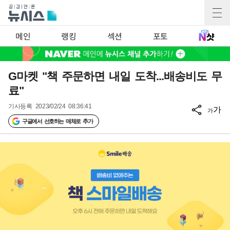
메인
랭킹
섹션
포토
G마켓 "책 주문하면 내일 도착...배송비도 무
료"
기사등록
2023/02/24 08:36:41
가
가
구글에서 선호하는 매체로 추가