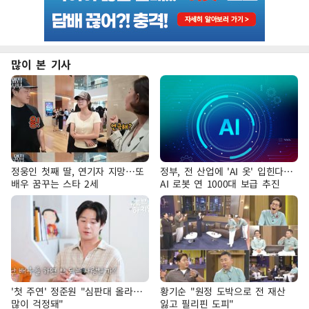
많이 본 기사
정웅인 첫째 딸, 연기자 지망…또
정부, 전 산업에 'AI 옷' 입힌다…
배우 꿈꾸는 스타 2세
AI 로봇 연 1000대 보급 추진
'첫 주연' 정준원 "심판대 올라…
황기순 "원정 도박으로 전 재산
많이 걱정돼"
잃고 필리핀 도피"