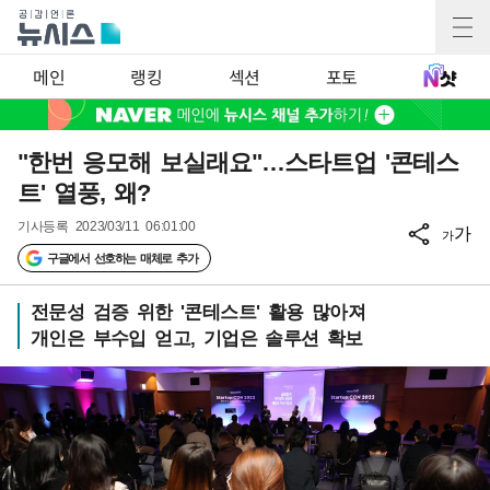
메인
랭킹
섹션
포토
"한번 응모해 보실래요"…스타트업 '콘테스
트' 열풍, 왜?
기사등록
2023/03/11 06:01:00
가
가
구글에서 선호하는 매체로 추가
전문성 검증 위한 '콘테스트' 활용 많아져
개인은 부수입 얻고, 기업은 솔루션 확보