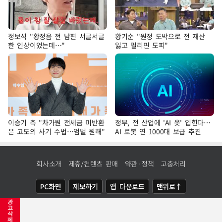
정보석 "황정음 전 남편 서글서글
황기순 "원정 도박으로 전 재산
한 인상이었는데…"
잃고 필리핀 도피"
이승기 측 "차가원 전세금 미반환
정부, 전 산업에 'AI 옷' 입힌다…
은 고도의 사기 수법…엄벌 원해"
AI 로봇 연 1000대 보급 추진
회사소개
제휴/컨텐츠 판매
약관·정책
고충처리
PC화면
제보하기
앱 다운로드
맨위로↑
광
COPYRIGHTⓒ
NEWSIS
ALL RIGHTS RESERVED.
고
삭
제