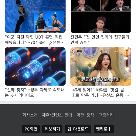
"여군 지원 막힌 UDT 훈련 직접
전현무 "전 연인 집착에 친구들과
해봤습니다"…707 출신 女유튜버
연락 끊어"
'완벽 소화'
"신약 찾자"…정부 과제로 속도내
"46세 맞아?" 바다를 '핫걸 몸
는 K-제약바이오
매'로 만든 러닝…유산소 운동 효
과 '톡톡'
회사소개
제휴/컨텐츠 판매
약관·정책
고충처리
PC화면
제보하기
앱 다운로드
맨위로↑