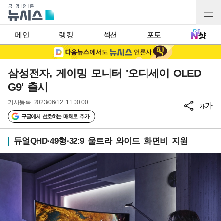
메인
랭킹
섹션
포토
삼성전자, 게이밍 모니터 '오디세이 OLED
G9' 출시
기사등록
2023/06/12 11:00:00
가
가
구글에서 선호하는 매체로 추가
듀얼QHD·49형·32:9 울트라 와이드 화면비 지원