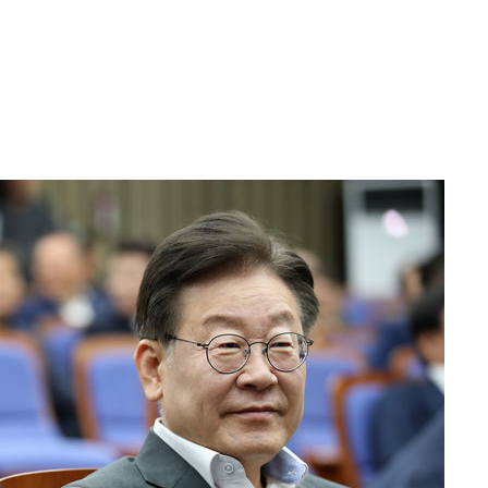
에서 두차
0일 후 발
"
협회
 교수…이
 절차 개시
액
 사망
 CDC
 압수수색
위 등 9곳
출발