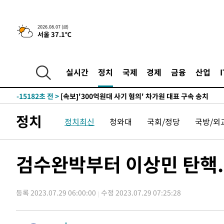
-30623초 전 >
[속보]규제합리화위원회 부위원장에 김태유 서울대 공대
병태 후임
-26981초 전 >
[속보]국힘 윤리위, '돌려차기 발언' 진종오·서범수 징계
2026.08.07 (금)
서울 37.1℃
-22306초 전 >
[속보] 7월 중국 수출 23.9%↑ 수입 27.5%↑…무역총
25.3%↑
-19466초 전 >
[속보]'채상병 순직 책임' 임성근, 항소심도 징역 3년
-19332초 전 >
[속보]종합특검, '관저이전 봐주기 감사' 유병호 구속기소
실시간
정치
국제
경제
금융
산업
-15932초 전 >
민주 콩고 에볼라환자 4천명 돌파, 4053명 발생 1850명
-15182초 전 >
[속보]'300억원대 사기 혐의' 차가원 대표 구속 송치
-14376초 전 >
"미 전국적 살모네라 식중독 원인은 멕시코산 할라피뇨"--
정치
정치최신
청와대
국회/정당
국방/외
-12889초 전 >
[속보]경찰·노동부, HL만도 평택사업장 끼임 사망 관련
-12770초 전 >
[속보]합수본, '투표율 허위 입력' 중앙·서울·경기도 선관
압수수색
-12525초 전 >
[속보]원·달러 환율, 오전 9시 1423.8원
검수완박부터 이상민 탄핵.
-12321초 전 >
[속보]삼성전자·SK하이닉스 동반 강보합…1%대 상승 
-12307초 전 >
[속보]코스닥, 5.95포인트(0.74%) 상승한 807.62개장
등록 2023.07.29 06:00:00
수정 2023.07.29 07:25:28
-12275초 전 >
[속보]코스피, 6300선 재탈환…1.09% 오른 6365.07 
-9440초 전 >
시리아 다마스쿠스 교외에서 미니버스 폭발.. 14명 부상, 
-8738초 전 >
입추에도 극한더위…서울 낮 39도 '폭염중대경보'