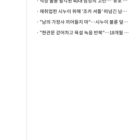
· 직장 불륜 발각된 40대 남성의 고민…"유포 동료 명예훼손·협박죄 고소 가능할까"
· 재취업한 시누이 위해 '조카 셔틀' 떠넘긴 남편…아내 "난 못한다"
· "남의 가정사 끼어들지 마"…시누이 불륜 덮으려는 남편에 억울한 아내
· "현관문 걷어차고 욕설 녹음 반복"…18개월 아기 키우는 집 뒤흔든 '앞집의 비극'