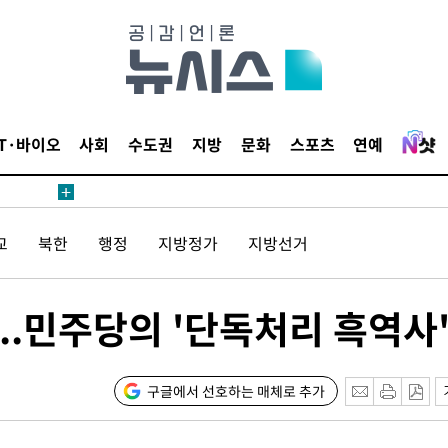
 교수…이
 절차 개시
액
IT·바이오
사회
수도권
지방
문화
스포츠
연예
 사망
 CDC
교
북한
행정
지방정가
지방선거
 압수수색
위 등 9곳
..민주당의 '단독처리 흑역사
출발
개장
구글에서 선호하는 매체로 추가
3명은 중태