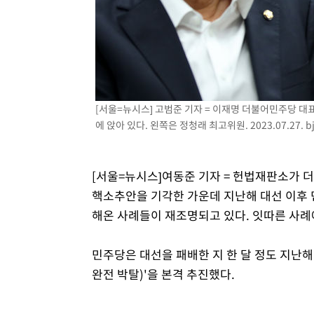
-12327초 전 >
[속보]코스닥, 5.95포인트(0.74%) 상승한 807.62개장
-12295초 전 >
[속보]코스피, 6300선 재탈환…1.09% 오른 6365.07 
-9460초 전 >
시리아 다마스쿠스 교외에서 미니버스 폭발.. 14명 부상, 
-8758초 전 >
입추에도 극한더위…서울 낮 39도 '폭염중대경보'
-3722초 전 >
이란, 호르무즈서 "적국 목표물들"과 대치로 남부 케슘섬
[서울=뉴시스] 고범준 기자 = 이재명 더불어민주당 대
례 큰 폭발음
-2437초 전 >
[속보]美, 폴리실리콘 수입 규제…파생제품 15% 관세, 12
에 앉아 있다. 왼쪽은 정청래 최고위원. 2023.07.27.
b
효
[서울=뉴시스]여동준 기자 = 헌법재판소가 
핵소추안을 기각한 가운데 지난해 대선 이후 
해온 사례들이 재조명되고 있다. 잇따른 사례
민주당은 대선을 패배한 지 한 달 정도 지난해
완전 박탈)'을 본격 추진했다.