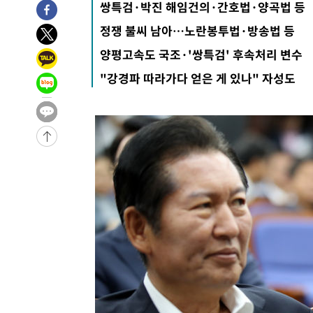
쌍특검·박진 해임건의·간호법·양곡법 등
-3702초 전 >
이란, 호르무즈서 "적국 목표물들"과 대치로 남부 케슘섬
정쟁 불씨 남아…노란봉투법·방송법 등
례 큰 폭발음
-2417초 전 >
[속보]美, 폴리실리콘 수입 규제…파생제품 15% 관세, 12
양평고속도 국조·'쌍특검' 후속처리 변수
효
-31650초 전 >
외신들도 주목한 韓축구 파문…"국민적 공분에 수사 재개
-31621초 전 >
11시간 압수수색에 성접대 파문까지…'쑥대밭' 된 축구
"강경파 따라가다 얻은 게 있나" 자성도
-30643초 전 >
[속보]규제합리화위원회 부위원장에 김태유 서울대 공대
병태 후임
-27001초 전 >
[속보]국힘 윤리위, '돌려차기 발언' 진종오·서범수 징계
-22326초 전 >
[속보] 7월 중국 수출 23.9%↑ 수입 27.5%↑…무역총
25.3%↑
-19486초 전 >
[속보]'채상병 순직 책임' 임성근, 항소심도 징역 3년
-19352초 전 >
[속보]종합특검, '관저이전 봐주기 감사' 유병호 구속기소
-15952초 전 >
민주 콩고 에볼라환자 4천명 돌파, 4053명 발생 1850명
-15202초 전 >
[속보]'300억원대 사기 혐의' 차가원 대표 구속 송치
-14396초 전 >
"미 전국적 살모네라 식중독 원인은 멕시코산 할라피뇨"--
-12909초 전 >
[속보]경찰·노동부, HL만도 평택사업장 끼임 사망 관련
-12790초 전 >
[속보]합수본, '투표율 허위 입력' 중앙·서울·경기도 선관
압수수색
-12545초 전 >
[속보]원·달러 환율, 오전 9시 1423.8원
-12341초 전 >
[속보]삼성전자·SK하이닉스 동반 강보합…1%대 상승 