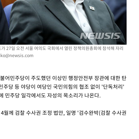
개장
3명은 중태
에서 두차
표가 27일 오전 서울 여의도 국회에서 열린 정책의원총회에 참석해 자리
0일 후 발
jko@newsis.com
더불어민주당이 주도했던 이상민 행정안전부 장관에 대한 탄
민주당 등 야당이 여당인 국민의힘의 협조 없이 '단독처리'
에 민주당 일각에서도 자성의 목소리가 나온다.
 4월께 검찰 수사권 조정 법안, 일명 '검수완박(검찰 수사권