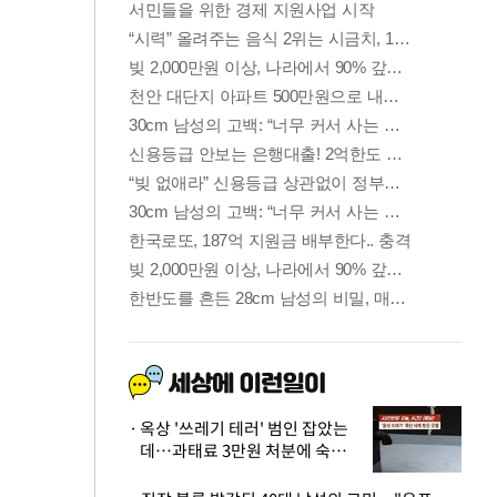
옥상 '쓰레기 테러' 범인 잡았는
데…과태료 3만원 처분에 숙박업
주 허탈